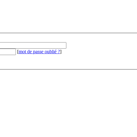
[
mot de passe oublié ?
]