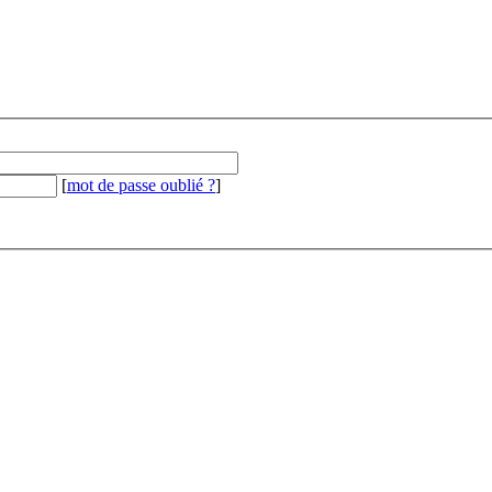
[
mot de passe oublié ?
]