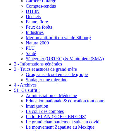
Carrière Lafarge
Comptes-rendus
D113N
Déchets
Faune, flore
Feux de forêts
Industries
Merlon anti-bruit du val de Sibourg
Natura 2000
PLU
Santé
Sénéguier (ORTEC) & Vautubière (SMA)
2 - Informations générales
3 - Trucs et astuces de grand-mère
Grog sans alcool en cas de grippe
Soulager une migraine
4 - Archives
51- Ça suffit !
Administration et Médecine
Education nationale & éducation tout court
Immigration
La cour des comptes
La loi ELAN (EDF et ENEDIS)
Le grand chambardement suite au covid
Le mouvement Zapatiste au Mexique