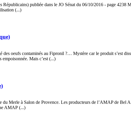
s Républicains) publiée dans le JO Sénat du 06/10/2016 - page 4238 M. Hu
isation (...)
ique)
ngé des oeufs contaminés au Fipronil ?… Mystère car le produit s’est dis
s empoisonnée. Mais c’est (...)
e)
ine du Merle à Salon de Provence. Les producteurs de l’AMAP de Bel Air, 
une AMAP (...)