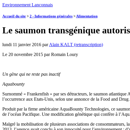
Environnement Lançonnais
Accueil du site
>
2 - Informations générales
>
Alimentation
Le saumon transgénique autoris
lundi 11 janvier 2016
par
Alain KALT (retranscription)
Le 20 novembre 2015 par Romain Loury
Un gène qui ne reste pas inactif
Aquabounty
Surnommé « Frankenfish » par ses détracteurs, le saumon atlantique
l’occurrence aux Etats-Unis, selon une annonce de la Food and Drug
Produit par la firme américaine AquaBounty Technologies, ce saumo
de l’océan Pacifique. Une modification génétique qui confère à l’Aqu
Malgré la mobilisation de plusieurs associations de consommateurs, l
2013, l’agence avait conclu à son innocuité pour l’environnement : d’u