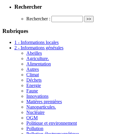
Rechercher
Rechercher :
Rubriques
1 - Informations locales
2 - Informations générales
Abeilles
Agriculture.
Alimentation
Autres
Climat
Déchets
Energie
Faune
Innovations
Matières premières
Nanoparticules.
Nucléaire
OGM
Politique et environnement
Pollution
Pollution électromagnétique.