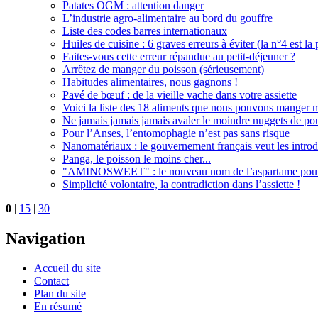
Patates OGM : attention danger
L’industrie agro-alimentaire au bord du gouffre
Liste des codes barres internationaux
Huiles de cuisine : 6 graves erreurs à éviter (la n°4 est la 
Faites-vous cette erreur répandue au petit-déjeuner ?
Arrêtez de manger du poisson (sérieusement)
Habitudes alimentaires, nous gagnons !
Pavé de bœuf : de la vieille vache dans votre assiette
Voici la liste des 18 aliments que nous pouvons manger
Ne jamais jamais jamais avaler le moindre nuggets de pou
Pour l’Anses, l’entomophagie n’est pas sans risque
Nanomatériaux : le gouvernement français veut les introd
Panga, le poisson le moins cher...
"AMINOSWEET" : le nouveau nom de l’aspartame pour 
Simplicité volontaire, la contradiction dans l’assiette !
0
|
15
|
30
Navigation
Accueil du site
Contact
Plan du site
En résumé