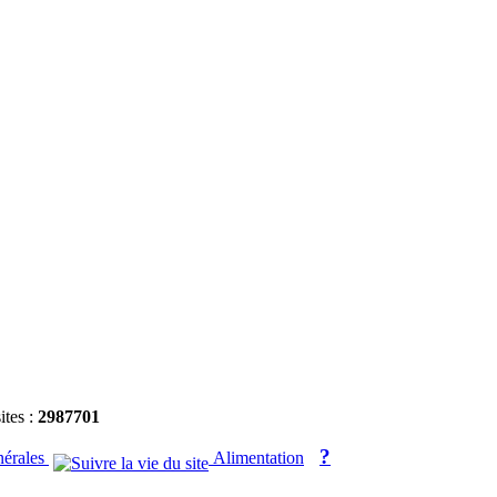
ites :
2987701
?
nérales
Alimentation