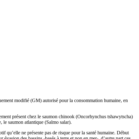
quement modifié (GM) autorisé pour la consommation humaine, en
alement présent chez le saumon chinook (Oncorhynchus tshawytscha)
 le saumon atlantique (Salmo salar).
if qu’elle ne présente pas de risque pour la santé humaine. Début
 évasion des bassins -basés à terre et non en mer-, d’autre part ces