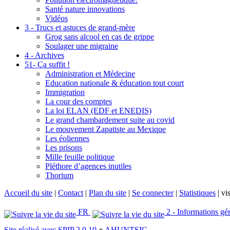
Santé nature innovations
Vidéos
3 - Trucs et astuces de grand-mère
Grog sans alcool en cas de grippe
Soulager une migraine
4 - Archives
51- Ça suffit !
Administration et Médecine
Education nationale & éducation tout court
Immigration
La cour des comptes
La loi ELAN (EDF et ENEDIS)
Le grand chambardement suite au covid
Le mouvement Zapatiste au Mexique
Les éoliennes
Les prisons
Mille feuille politique
Pléthore d’agences inutiles
Thorium
Accueil du site
|
Contact
|
Plan du site
|
Se connecter
|
Statistiques
|
vis
FR
2 - Informations gé
Site réalisé avec SPIP 2.0.10
+
AHUNTSIC