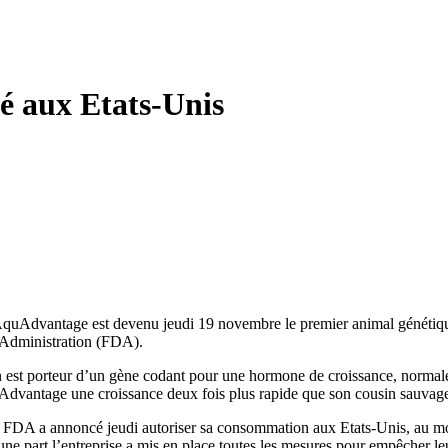
é aux Etats-Unis
 AquAdvantage est devenu jeudi 19 novembre le premier animal généti
 Administration (FDA).
n est porteur d’un gène codant pour une hormone de croissance, norm
Advantage une croissance deux fois plus rapide que son cousin sauvage,
a FDA a annoncé jeudi autoriser sa consommation aux Etats-Unis, au mot
ne part l’entreprise a mis en place toutes les mesures pour empêcher leur