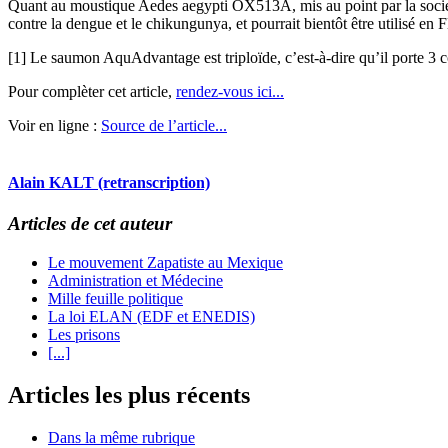
Quant au moustique Aedes aegypti OX513A, mis au point par la société 
contre la dengue et le chikungunya, et pourrait bientôt être utilisé en F
[1] Le saumon AquAdvantage est triploïde, c’est-à-dire qu’il porte 3
Pour complèter cet article,
rendez-vous ici...
Voir en ligne :
Source de l’article...
Alain KALT (retranscription)
Articles de cet auteur
Le mouvement Zapatiste au Mexique
Administration et Médecine
Mille feuille politique
La loi ELAN (EDF et ENEDIS)
Les prisons
[...]
Articles les plus récents
Dans la même rubrique