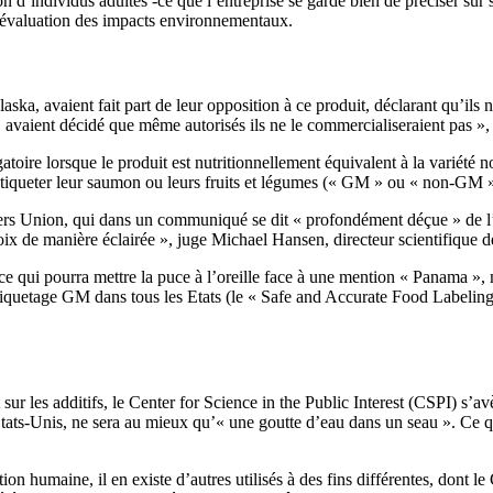
ion d’individus adultes -ce que l’entreprise se garde bien de préciser s
n évaluation des impacts environnementaux.
ska, avaient fait part de leur opposition à ce produit, déclarant qu’ils n’
ient décidé que même autorisés ils ne le commercialiseraient pas », 
toire lorsque le produit est nutritionnellement équivalent à la variété 
étiqueter leur saumon ou leurs fruits et légumes (« GM » ou « non-GM »
umers Union, qui dans un communiqué se dit « profondément déçue » de l
 de manière éclairée », juge Michael Hansen, directeur scientifique de
ce qui pourra mettre la puce à l’oreille face à une mention « Panama », 
étiquetage GM dans tous les Etats (le « Safe and Accurate Food Labeling 
sur les additifs, le Center for Science in the Public Interest (CSPI) s
s-Unis, ne sera au mieux qu’« une goutte d’eau dans un seau ». Ce qui
n humaine, il en existe d’autres utilisés à des fins différentes, dont l