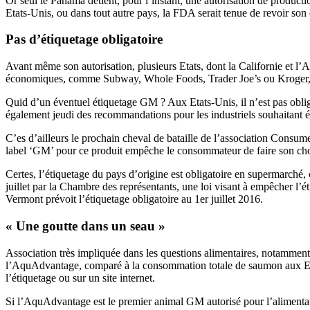
Or seul le Panama détient, pour l’instant, une autorisation de product
Etats-Unis, ou dans tout autre pays, la FDA serait tenue de revoir so
Pas d’étiquetage obligatoire
Avant même son autorisation, plusieurs Etats, dont la Californie et l’Ala
économiques, comme Subway, Whole Foods, Trader Joe’s ou Kroger, ava
Quid d’un éventuel étiquetage GM ? Aux Etats-Unis, il n’est pas obliga
également jeudi des recommandations pour les industriels souhaitant 
C’es d’ailleurs le prochain cheval de bataille de l’association Cons
label ‘GM’ pour ce produit empêche le consommateur de faire son choix
Certes, l’étiquetage du pays d’origine est obligatoire en supermarché, 
juillet par la Chambre des représentants, une loi visant à empêcher l’
Vermont prévoit l’étiquetage obligatoire au 1er juillet 2016.
« Une goutte dans un seau »
Association très impliquée dans les questions alimentaires, notamment 
l’AquAdvantage, comparé à la consommation totale de saumon aux Etat
l’étiquetage ou sur un site internet.
Si l’AquAdvantage est le premier animal GM autorisé pour l’alimentatio