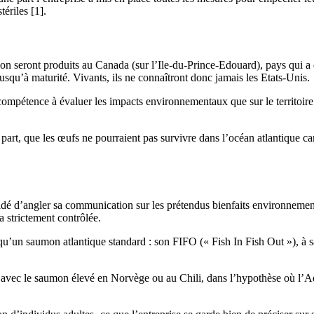
ériles [1].
n seront produits au Canada (sur l’Ile-du-Prince-Edouard), pays qui a
squ’à maturité. Vivants, ils ne connaîtront donc jamais les Etats-Unis.
 compétence à évaluer les impacts environnementaux que sur le territoire
 part, que les œufs ne pourraient pas survivre dans l’océan atlantique ca
d’angler sa communication sur les prétendus bienfaits environnementa
a strictement contrôlée.
’un saumon atlantique standard : son FIFO (« Fish In Fish Out »), à sav
qu’avec le saumon élevé en Norvège ou au Chili, dans l’hypothèse où l’