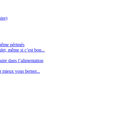
pire)
 même périmés
let, même si c’est bon...
uire dans l’alimentation
mieux vous berner...