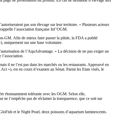
ur sa page de présentation du produit. En cas de demande d’élevage aux
autoriseraient pas son élevage sur leur territoire. « Plusieurs acteurs
rappelle l’association française Inf’OGM.
non-GM. Afin de mieux faire passer la pilule, la FDA a publié
), uniquement sur une base volontaire.
’autorisation de l’AquAdvantage. « La décision de ne pas exiger un
 l’association.
mais il ne l’est pas dans les marchés ou les restaurants. Approuvé en
Act »), est en cours d’examen au Sénat. Parmi les Etats visés, le
’avère étonnamment tolérante avec les OGM. Selon elle,
 ne l’empêche pas de réclamer la transparence, que ce soit sur
e GloFish et le Night Pearl, deux poissons d’aquarium luminescents.