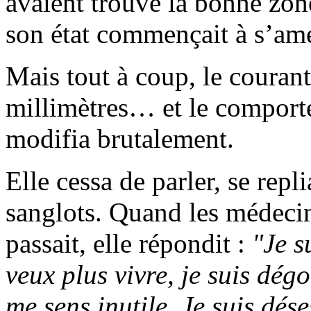
avaient trouvé la bonne zon
son état commençait à s’amé
Mais tout à coup, le courant
millimètres… et le comporte
modifia brutalement.
Elle cessa de parler, se repl
sanglots. Quand les médecin
passait, elle répondit :
"Je s
veux plus vivre, je suis dégo
me sens inutile. Je suis dé