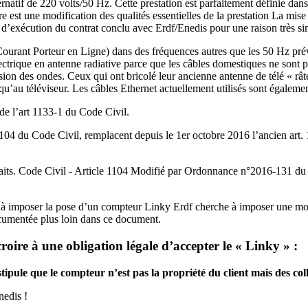
ternatif de 220 volts/50 Hz. Cette prestation est parfaitement définie dan
ure est une modification des qualités essentielles de la prestation La 
ns d’exécution du contrat conclu avec Erdf/Enedis pour une raison très si
ourant Porteur en Ligne) dans des fréquences autres que les 50 Hz prév
électrique en antenne radiative parce que les câbles domestiques ne sont
rsion des ondes. Ceux qui ont bricolé leur ancienne antenne de télé « rât
’au téléviseur. Les câbles Ethernet actuellement utilisés sont égalemen
 de l’art 1133-1 du Code Civil.
104 du Code Civil, remplacent depuis le 1er octobre 2016 l’ancien art. 1
 faits. Code Civil - Article 1104 Modifié par Ordonnance n°2016-131 du 1
t à imposer la pose d’un compteur Linky Erdf cherche à imposer une modif
ocumentée plus loin dans ce document.
oire à une obligation légale d’accepter le « Linky » :
ipule que le compteur n’est pas la propriété du client mais des collec
nedis !