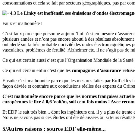
consommations et cela se fait par secteurs géographiques, pas par com
4.3 Le Linky est inoffensif, ses émissions d’ondes électromagn
Faux et malhonnête !
C’est faux parce que personne aujourd’hui n’est en mesure d’assurer qu
plusieurs années et n’ont pas encore abouti à des résultats absolument
ont alerté sur la très probable nocivité des ondes électromagnétiques 
vasculaires, problèmes de fertilité, Alzheimer etc, il ne s’agit pas de 
Ce qui est certain aussi c’est que l’Organisation Mondiale de la Sa
Ce qui est certain enfin c’est que
les compagnies d’assurance refuse
Ensuite c’est malhonnête parce que les mesures faites par Erdf et les in
façon déviée et contraire aux conclusions réelles des experts du Crii
C’est malhonnête encore parce que les normes françaises actuell
européennes le fixe à 0,6 Volt/m, soit cent fois moins ! Avec rec
Et EDF le sait très bien... dont les ingénieurs ont, il y a plus de trent
Nous ne savons pas si ces études ont été délaissées ou si leurs résulta
5/Autres raisons : source EDF elle-même...