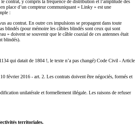
s le contrat, y compris la fréquence de distribution et l’amplitude des
mise en place d’un compteur communiquant « Linky » est une
mple :
us au contrat. En outre ces impulsions se propagent dans toute
 pas blindés (pour mémoire les câbles blindés sont ceux qui sont
eau » doivent se souvenir que le câble coaxial de ces antennes était
t blindés).
134 qui datait de 1804 !, le texte n’a pas changé) Code Civil - Article
0 février 2016 - art. 2. Les contrats doivent être négociés, formés et
ication unilatérale et formellement illégale. Les raisons de refuser
tivités territoriales.