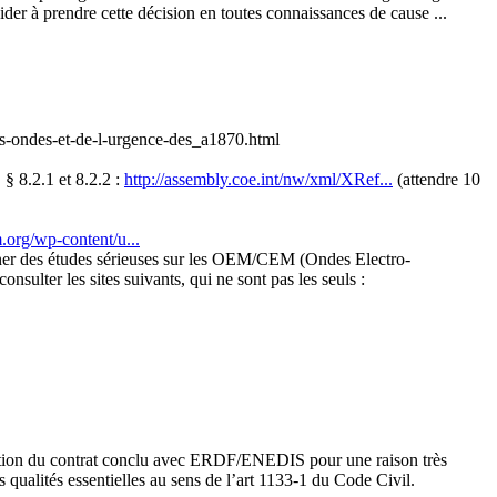
der à prendre cette décision en toutes connaissances de cause ...
s-ondes-et-de-l-urgence-des_a1870.html
§ 8.2.1 et 8.2.2 :
http://assembly.coe.int/nw/xml/XRef...
(attendre 10
.org/wp-content/u...
 mener des études sérieuses sur les OEM/CEM (Ondes Electro-
sulter les sites suivants, qui ne sont pas les seuls :
écution du contrat conclu avec ERDF/ENEDIS pour une raison très
 qualités essentielles au sens de l’art 1133-1 du Code Civil.