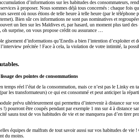
accumulation d’informations sur les habitudes des consommateurs, rendue
s services à proposer. Nous sommes déjà tous concernés : chaque fois que
rs savent où nous étions de telle heure à telle heure (par le téléphone p
r internet). Bien sûr ces informations ne sont pas nominatives et regroup
vert un lien sur les Maldives et, par hasard, un moment plus tard des o
, oh surprise, on vous propose crédit ou assurance …
able gisement d’informations qu’Enedis a bien l’intention d’exploiter et 
’interview précitée ! Face à cela, la violation de votre intimité, la poss
utables.
 lissage des pointes de consommations
 en temps réel l’état de la consommation, mais ce n’est pas le Linky en tan
ar les transformateurs) ce qui est consommé et peut anticiper la répartit
module prévu ultérieurement qui permettra d’intervenir à distance sur v
és !) pourront être coupés pendant par exemple 1 mn sur 4 à distance sa
ricité saura tout de vos habitudes de vie et ne manquera pas d’en tirer pr
uelles équipes de malfrats de tout savoir aussi sur vos habitudes de vie
nt du moins.