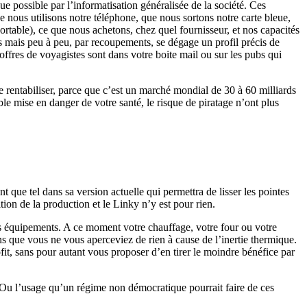
 possible par l’informatisation généralisée de la société. Ces
 nous utilisons notre téléphone, que nous sortons notre carte bleue,
ortable), ce que nous achetons, chez quel fournisseur, et nos capacités
ées mais peu à peu, par recoupements, se dégage un profil précis de
ffres de voyagistes sont dans votre boite mail ou sur les pubs qui
de rentabiliser, parce que c’est un marché mondial de 30 à 60 milliards
ible mise en danger de votre santé, le risque de piratage n’ont plus
t que tel dans sa version actuelle qui permettra de lisser les pointes
ion de la production et le Linky n’y est pour rien.
os équipements. A ce moment votre chauffage, votre four ou votre
ns que vous ne vous aperceviez de rien à cause de l’inertie thermique.
ofit, sans pour autant vous proposer d’en tirer le moindre bénéfice par
 ! Ou l’usage qu’un régime non démocratique pourrait faire de ces