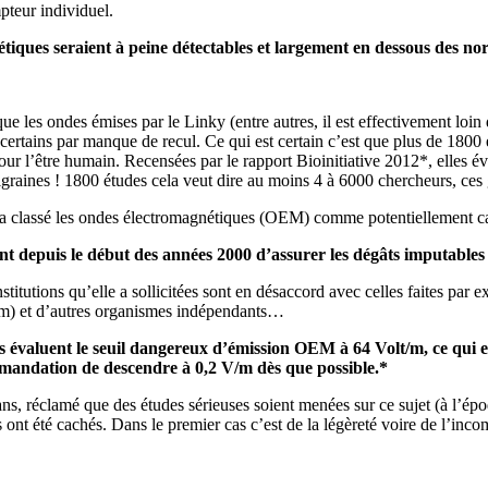
pteur individuel.
étiques seraient à peine détectables et largement en dessous des no
e les ondes émises par le Linky (entre autres, il est effectivement loin 
 certains par manque de recul. Ce qui est certain c’est que plus de 180
pour l’être humain. Recensées par le rapport Bioinitiative 2012*, elles 
migraines ! 1800 études cela veut dire au moins 4 à 6000 chercheurs, ces 
nté a classé les ondes électromagnétiques (OEM) comme potentiellement 
nt depuis le début des années 2000 d’assurer les dégâts imputabl
stitutions qu’elle a sollicitées sont en désaccord avec celles faites par e
rem) et d’autres organismes indépendants…
es évaluent le seuil dangereux d’émission OEM à 64 Volt/m, ce qui
ommandation de descendre à 0,2 V/m dès que possible.*
e ans, réclamé que des études sérieuses soient menées sur ce sujet (à l’épo
ts ont été cachés. Dans le premier cas c’est de la légèreté voire de l’inc