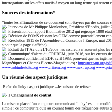
interrogations sur les effets nocifs à moyen ou long terme qui restent
Sources des informations*
*toutes les affirmations de ce document sont étayées par des sources séri
Interview de Mr Philippe Monloubou, Président d’Enedis, juillet 2
Présentation du rapport Bioinitiative 2012 qui regroupe 1800 étu
Décision de l’OMS classant les OEM comme potentiellement can
Résolution 1815 de l’Assemblée du Conseil de l’Europe, mai 2011, 
s pour que la page s’affiche)
Extrait du JT A2 du 21/10/2003, les assureurs n’assurent plus les
Communiqué d’alerte du CRIIREM , juin 2016, sur les erreurs 
Document confidentiel EDF, avril 1983, prouvant que les ingénieur
Magnétiques et Champs Electro-Magnétiques) :
http://next-up.org/p
www.robindestoits.org
www.criirem.org
www.next-up.org
www.priar
Un résumé des aspect juridiques
Refus du linky : aspect juridique ...les raisons de refuser
1
Changement de contrat
La mise en place d’un compteur communicant "linky" est une modificat
simple : ce compteur rajoute au courant fourni des fréquences autres q