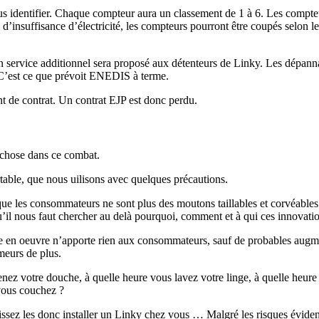
 identifier. Chaque compteur aura un classement de 1 à 6. Les compteur
d’insuffisance d’électricité, les compteurs pourront être coupés selon l
n service additionnel sera proposé aux détenteurs de Linky. Les dépannag
 C’est ce que prévoit ENEDIS à terme.
nt de contrat. Un contrat EJP est donc perdu.
chose dans ce combat.
able, que nous uilisons avec quelques précautions.
e les consommateurs ne sont plus des moutons taillables et corvéables
u’il nous faut chercher au delà pourquoi, comment et à qui ces innovatio
 mise en oeuvre n’apporte rien aux consommateurs, sauf de probables augm
ômeurs de plus.
ez votre douche, à quelle heure vous lavez votre linge, à quelle heure v
vous couchez ?
issez les donc installer un Linky chez vous … Malgré les risques évid