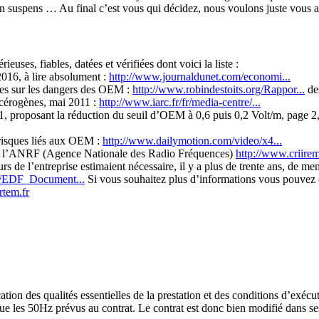
 en suspens … Au final c’est vous qui décidez, nous voulons juste vous ai
euses, fiables, datées et vérifiées dont voici la liste :
016, à lire absolument :
http://www.journaldunet.com/economi...
des sur les dangers des OEM :
http://www.robindestoits.org/Rappor...
de
cérogènes, mai 2011 :
http://www.iarc.fr/fr/media-centre/...
proposant la réduction du seuil d’OEM à 0,6 puis 0,2 Volt/m, page 2, 
 risques liés aux OEM :
http://www.dailymotion.com/video/x4...
de l’ANRF (Agence Nationale des Radio Fréquences)
http://www.criirem
s de l’entreprise estimaient nécessaire, il y a plus de trente ans, de
df/EDF_Document...
Si vous souhaitez plus d’informations vous pouvez con
tem.fr
ion des qualités essentielles de la prestation et des conditions d’ex
ue les 50Hz prévus au contrat. Le contrat est donc bien modifié dans ses