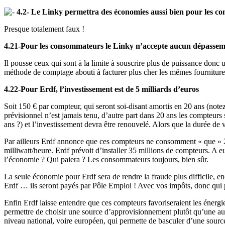
4.2- Le Linky permettra des économies aussi bien pour les 
Presque totalement faux !
4.21-Pour les consommateurs le Linky n’accepte aucun dépassement
Il pousse ceux qui sont à la limite à souscrire plus de puissance donc
méthode de comptage abouti à facturer plus cher les mêmes fourniture
4.22-Pour Erdf, l’investissement est de 5 milliards d’euros
Soit 150 € par compteur, qui seront soi-disant amortis en 20 ans (note
prévisionnel n’est jamais tenu, d’autre part dans 20 ans les compteurs 
ans ?) et l’investissement devra être renouvelé. Alors que la durée d
Par ailleurs Erdf annonce que ces compteurs ne consomment « que »
milliwatt/heure. Erdf prévoit d’installer 35 millions de compteurs. 
l’économie ? Qui paiera ? Les consommateurs toujours, bien sûr.
La seule économie pour Erdf sera de rendre la fraude plus difficile, en
Erdf … ils seront payés par Pôle Emploi ! Avec vos impôts, donc qui
Enfin Erdf laisse entendre que ces compteurs favoriseraient les énergie
permettre de choisir une source d’approvisionnement plutôt qu’une aut
niveau national, voire européen, qui permette de basculer d’une source 