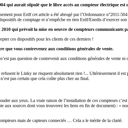
2004 qui aurait stipulé que le libre accès au compteur électrique est 
usement pour Erdf cet article a été abrogé par l’Ordonnance n°2011-504 d
dispositifs de comptage et n’empêche en rien Erdf/Enedis d’exercer son a
t 2010 qui prévoit la mise en oeuvre de compteurs communicants par
er ces dispositifs pour les clients de ces derniers !
dre que vous contrevenez aux conditions générales de vente.
 n’est pas question de contrevenir aux conditions générales de vente ni d
 refusent le Linky ne risquent absolument rien !... Ultérieurement il est
’est pas certain que cela coûte plus cher au final.
dre aux yeux. La vraie raison de l’installation de ces compteurs c’est
ie aux sources dont vous trouverez les liens en fin de document) : « n
mpteurs mais de capteurs connectés … Cela a le mérite de la clarté.