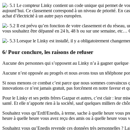
5.1 Le compteur Linky contient un code unique qui permet de vous
aujourd’hui. Ce classement correspond à un niveau de priorité. En cas 
achat d’électricité à un autre pays européen.
5.2 Il est prévu qu’en fonction de votre classement et du réseau, u
vous souhaitez être dépanné en 24 h, 48 h ou sur une semaine, etc…
5.3 Lorsque le Linky est installé, il y a obligatoirement changeme
6/ Pour conclure, les raisons de refuser
Aucune des personnes qui s’opposent au Linky n’a à gagner quelque 
Aucune n’est opposée au progrès et nous avons tous un téléphone port
Si nous menons ce combat c’est parce que nous sommes convaincus qu
innovations ce n’est jamais gratuit, pas forcément en notre faveur et q
Pour le Linky et ses petits frères Gazpar et autres, c’est clair : leur
santé. Et elle n’apporte rien à la société, sauf quelques milliers de ch
Souhaitez vous qu’Erdf/Enedis, à terme, sache à quelle heure vous pren
heure à quelle heure vous avez reçu des amis ou à quelle heure vous 
Souhaitez vous qu’Enedis revende ces données très personnelles ? La