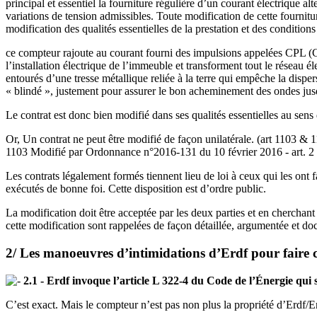
principal et essentiel la fourniture régulière d’un courant électrique al
variations de tension admissibles. Toute modification de cette fournit
modification des qualités essentielles de la prestation et des conditio
ce compteur rajoute au courant fourni des impulsions appelées CPL (C
l’installation électrique de l’immeuble et transforment tout le réseau 
entourés d’une tresse métallique reliée à la terre qui empêche la dispe
« blindé », justement pour assurer le bon acheminement des ondes jusqu
Le contrat est donc bien modifié dans ses qualités essentielles au sens
Or, Un contrat ne peut être modifié de façon unilatérale. (art 1103 & 1
1103 Modifié par Ordonnance n°2016-131 du 10 février 2016 - art. 2
Les contrats légalement formés tiennent lieu de loi à ceux qui les ont
exécutés de bonne foi. Cette disposition est d’ordre public.
La modification doit être acceptée par les deux parties et en cherchan
cette modification sont rappelées de façon détaillée, argumentée et d
2/ Les manoeuvres d’intimidations d’Erdf pour faire cr
2.1 - Erdf invoque l’article L 322-4 du Code de l’Énergie qui st
C’est exact. Mais le compteur n’est pas non plus la propriété d’Erdf/E