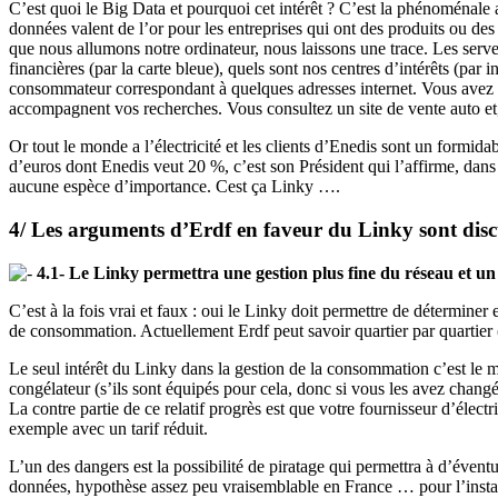
C’est quoi le Big Data et pourquoi cet intérêt ? C’est la phénoménale 
données valent de l’or pour les entreprises qui ont des produits ou de
que nous allumons notre ordinateur, nous laissons une trace. Les serveu
financières (par la carte bleue), quels sont nos centres d’intérêts (pa
consommateur correspondant à quelques adresses internet. Vous avez ou
accompagnent vos recherches. Vous consultez un site de vente auto et
Or tout le monde a l’électricité et les clients d’Enedis sont un formid
d’euros dont Enedis veut 20 %, c’est son Président qui l’affirme, dans l
aucune espèce d’importance. Cest ça Linky ….
4/ Les arguments d’Erdf en faveur du Linky sont disc
4.1- Le Linky permettra une gestion plus fine du réseau et un
C’est à la fois vrai et faux : oui le Linky doit permettre de déterminer
de consommation. Actuellement Erdf peut savoir quartier par quartier (p
Le seul intérêt du Linky dans la gestion de la consommation c’est le 
congélateur (s’ils sont équipés pour cela, donc si vous les avez chang
La contre partie de ce relatif progrès est que votre fournisseur d’élect
exemple avec un tarif réduit.
L’un des dangers est la possibilité de piratage qui permettra à d’évent
données, hypothèse assez peu vraisemblable en France … pour l’insta