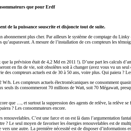
consommateurs que pour Erdf
 de la puissance souscrite et disjoncte tout de suite.
 un abonnement plus cher. Par ailleurs le système de comptage du Linky e
s qu’auparavant. A mesure de l’installation de ces compteurs les témoi
z que la prévision était de 4,2 Md en 2011 !). D’une part les calculs d’a
seront en fin de vie, soit obsolètes soit à changer (avez vous vu un seul
e vie des compteurs actuels est de 30 à 50 ans, voire plus. Qui paiera 
 2 W/h. Les compteurs actuels électromécaniques ne consomment quasim
A eux seuls ils consommeront 70 millions de Watt, soit 70 Mégawatt, pre
core que …, et surtout la suppression des agents de relève, la relève se
 paiera ? Les consommateurs encore.
s renouvelables. C’est une farce et on est là dans l’argumentation fantai
re ? Le seul moyen de favoriser les énergies renouvelables est de multi
vers une autre. La première nécessité est de disposer d’informations en t