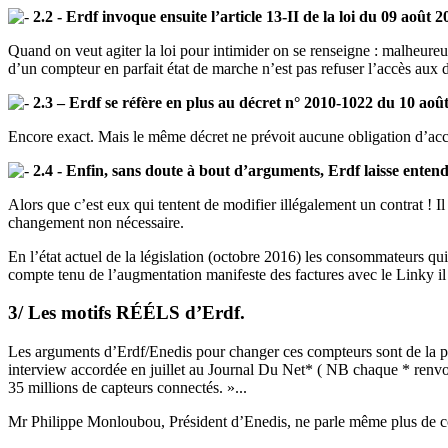
2.2 - Erdf invoque ensuite l’article 13-II de la loi du 09 août 
Quand on veut agiter la loi pour intimider on se renseigne : malheure
d’un compteur en parfait état de marche n’est pas refuser l’accès aux 
2.3 – Erdf se réfère en plus au décret n° 2010-1022 du 10 aoû
Encore exact. Mais le même décret ne prévoit aucune obligation d’accept
2.4 - Enfin, sans doute à bout d’arguments, Erdf laisse enten
Alors que c’est eux qui tentent de modifier illégalement un contrat ! Il
changement non nécessaire.
En l’état actuel de la législation (octobre 2016) les consommateurs qui
compte tenu de l’augmentation manifeste des factures avec le Linky il n
3/ Les motifs RÉÉLS d’Erdf.
Les arguments d’Erdf/Enedis pour changer ces compteurs sont de la pou
interview accordée en juillet au Journal Du Net* ( NB chaque * renvo
35 millions de capteurs connectés. »...
Mr Philippe Monloubou, Président d’Enedis, ne parle même plus de co