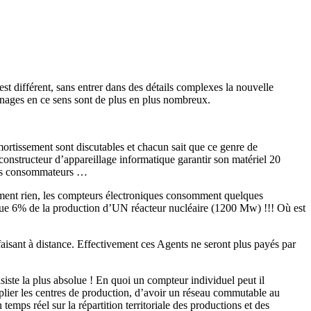
st différent, sans entrer dans des détails complexes la nouvelle
gnages en ce sens sont de plus en plus nombreux.
mortissement sont discutables et chacun sait que ce genre de
 constructeur d’appareillage informatique garantir son matériel 20
? Les consommateurs …
ent rien, les compteurs électroniques consomment quelques
sque 6% de la production d’UN réacteur nucléaire (1200 Mw) !!! Où est
 faisant à distance. Effectivement ces Agents ne seront plus payés par
siste la plus absolue ! En quoi un compteur individuel peut il
plier les centres de production, d’avoir un réseau commutable au
emps réel sur la répartition territoriale des productions et des