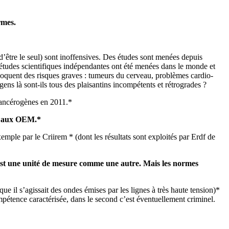
rmes.
d’être le seul) sont inoffensives. Des études sont menées depuis
0 études scientifiques indépendantes ont été menées dans le monde et
évoquent des risques graves : tumeurs du cerveau, problèmes cardio-
gens là sont-ils tous des plaisantins incompétents et rétrogrades ?
cancérogènes en 2011.*
es aux OEM.*
xemple par le Criirem * (dont les résultats sont exploités par Erdf de
 est une unité de mesure comme une autre. Mais les normes
que il s’agissait des ondes émises par les lignes à très haute tension)*
ompétence caractérisée, dans le second c’est éventuellement criminel.