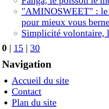
Panga, le poisson le mo
"AMINOSWEET" : le n
pour mieux vous berner
Simplicité volontaire, l
0
|
15
|
30
Navigation
Accueil du site
Contact
Plan du site