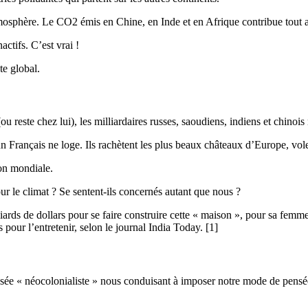
phère. Le CO2 émis en Chine, en Inde et en Afrique contribue tout auta
actifs. C’est vrai !
te global.
u reste chez lui), les milliardaires russes, saoudiens, indiens et chino
un Français ne loge. Ils rachètent les plus beaux châteaux d’Europe, volen
ion mondiale.
our le climat ? Se sentent-ils concernés autant que nous ?
ds de dollars pour se faire construire cette « maison », pour sa femme 
pour l’entretenir, selon le journal India Today. [1]
nsée « néocolonialiste » nous conduisant à imposer notre mode de pensée 