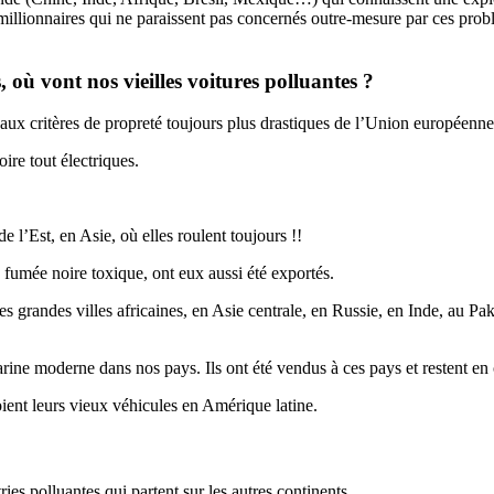
timillionnaires qui ne paraissent pas concernés outre-mesure par ces pro
 où vont nos vieilles voitures polluantes ?
 aux critères de propreté toujours plus drastiques de l’Union européenne,
ire tout électriques.
 l’Est, en Asie, où elles roulent toujours !!
 fumée noire toxique, ont eux aussi été exportés.
les grandes villes africaines, en Asie centrale, en Russie, en Inde, au Pak
ine moderne dans nos pays. Ils ont été vendus à ces pays et restent en c
ent leurs vieux véhicules en Amérique latine.
s polluantes qui partent sur les autres continents.