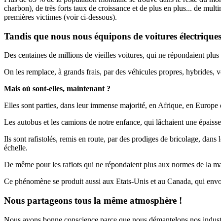
charbon), de très forts taux de croissance et de plus en plus... de mul
premières victimes (voir ci-dessous).
Tandis que nous nous équipons de voitures électriques,
Des centaines de millions de vieilles voitures, qui ne répondaient plus
On les remplace, à grands frais, par des véhicules propres, hybrides, vo
Mais où sont-elles, maintenant ?
Elles sont parties, dans leur immense majorité, en Afrique, en Europe de
Les autobus et les camions de notre enfance, qui lâchaient une épaisse
Ils sont rafistolés, remis en route, par des prodiges de bricolage, dans 
échelle.
De même pour les rafiots qui ne répondaient plus aux normes de la mar
Ce phénomène se produit aussi aux Etats-Unis et au Canada, qui envoi
Nous partageons tous la même atmosphère !
Nous avons bonne conscience parce que nous démantelons nos industrie