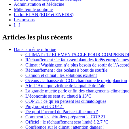
Administration et Médecine
Mille feuille politique
La loi ELAN (EDF et ENEDIS)
Les prisons
[...]
Articles les plus récents
Dans la même rubrique
CLIMAT : 12 ELEMENTS-CLE POUR COMPREN
Réchauffement : le faux-semblant des forêts européennes
Climat : Washington n’a plus besoin de sortir de l’Accord
Réchauffement : des océans à bout de souffle
Camion et climat : les solutions existent
Océans : la hausse du CO2 chamboule le phytoplancton
Air, L’Arctique victime de la qualité de l’air
La grande muette parle enfin des changements climatiqu
L’économie se sent au chaud à 13°C
COP 21 : ce qu’en pensent les climatologues
Ping pong et COP 21
De quoi l’accord de Paris est-il le nom ?
Comment les pétroliers préparent la COP 21
Officiel : le réchauffement sera limité à 2,7 °C
Conférence sur le climat : attention danger !