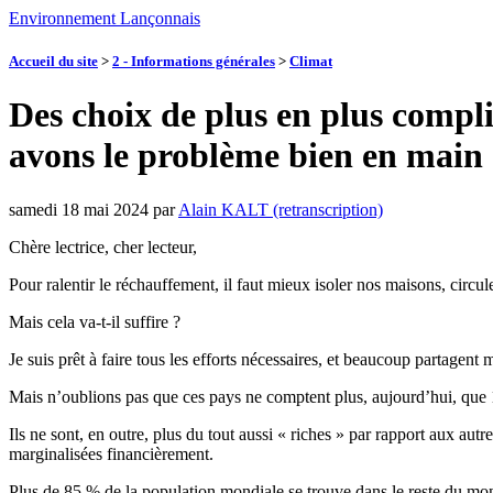
Environnement Lançonnais
Accueil du site
>
2 - Informations générales
>
Climat
Des choix de plus en plus comp
avons le problème bien en main 
samedi 18 mai 2024
par
Alain KALT (retranscription)
Chère lectrice, cher lecteur,
Pour ralentir le réchauffement, il faut mieux isoler nos maisons, circu
Mais cela va-t-il suffire ?
Je suis prêt à faire tous les efforts nécessaires, et beaucoup partage
Mais n’oublions pas que ces pays ne comptent plus, aujourd’hui, que
Ils ne sont, en outre, plus du tout aussi « riches » par rapport aux au
marginalisées financièrement.
Plus de 85 % de la population mondiale se trouve dans le reste du mo