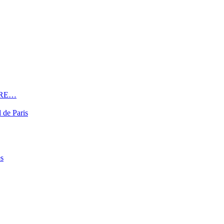
DRE…
 de Paris
es