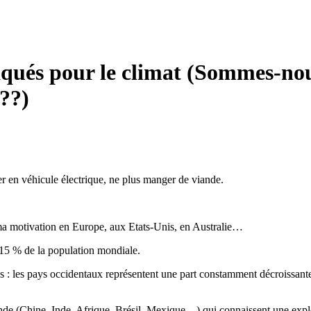
liqués pour le climat (Sommes-no
??)
ler en véhicule électrique, ne plus manger de viande.
nt ma motivation en Europe, aux Etats-Unis, en Australie…
 15 % de la population mondiale.
tres : les pays occidentaux représentent une part constamment décroissant
nde (Chine, Inde, Afrique, Brésil, Mexique…) qui connaissent une explo