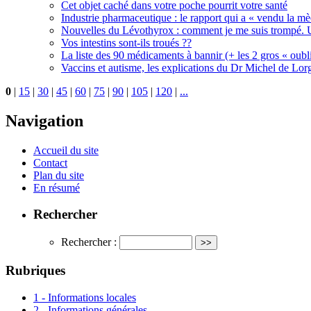
Cet objet caché dans votre poche pourrit votre santé
Industrie pharmaceutique : le rapport qui a « vendu la m
Nouvelles du Lévothyrox : comment je me suis trompé. U
Vos intestins sont-ils troués ??
La liste des 90 médicaments à bannir (+ les 2 gros « oubli
Vaccins et autisme, les explications du Dr Michel de Lorg
0
|
15
|
30
|
45
|
60
|
75
|
90
|
105
|
120
|
...
Navigation
Accueil du site
Contact
Plan du site
En résumé
Rechercher
Rechercher :
Rubriques
1 - Informations locales
2 - Informations générales