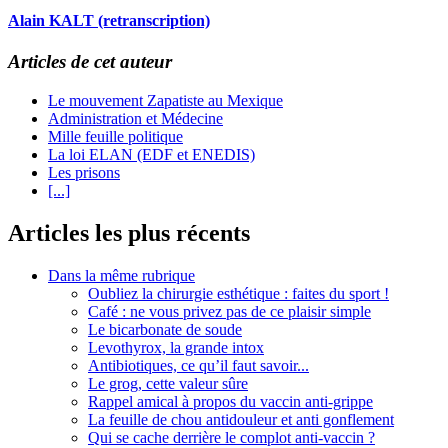
Alain KALT (retranscription)
Articles de cet auteur
Le mouvement Zapatiste au Mexique
Administration et Médecine
Mille feuille politique
La loi ELAN (EDF et ENEDIS)
Les prisons
[...]
Articles les plus récents
Dans la même rubrique
Oubliez la chirurgie esthétique : faites du sport !
Café : ne vous privez pas de ce plaisir simple
Le bicarbonate de soude
Levothyrox, la grande intox
Antibiotiques, ce qu’il faut savoir...
Le grog, cette valeur sûre
Rappel amical à propos du vaccin anti-grippe
La feuille de chou antidouleur et anti gonflement
Qui se cache derrière le complot anti-vaccin ?