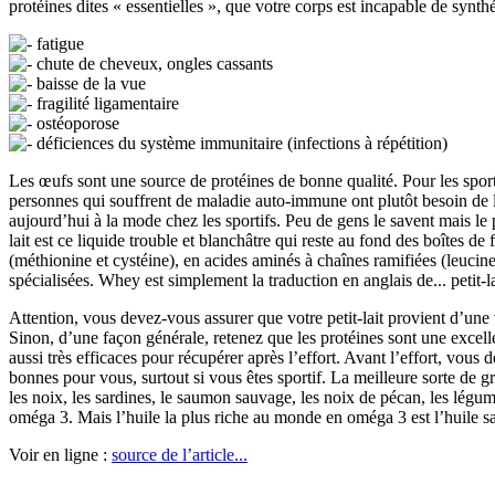
protéines dites « essentielles », que votre corps est incapable de syn
fatigue
chute de cheveux, ongles cassants
baisse de la vue
fragilité ligamentaire
ostéoporose
déficiences du système immunitaire (infections à répétition)
Les œufs sont une source de protéines de bonne qualité. Pour les sportifs
personnes qui souffrent de maladie auto-immune ont plutôt besoin de li
aujourd’hui à la mode chez les sportifs. Peu de gens le savent mais le 
lait est ce liquide trouble et blanchâtre qui reste au fond des boîtes 
(méthionine et cystéine), en acides aminés à chaînes ramifiées (leucin
spécialisées. Whey est simplement la traduction en anglais de... petit-la
Attention, vous devez-vous assurer que votre petit-lait provient d’une v
Sinon, d’une façon générale, retenez que les protéines sont une excell
aussi très efficaces pour récupérer après l’effort. Avant l’effort, vou
bonnes pour vous, surtout si vous êtes sportif. La meilleure sorte de g
les noix, les sardines, le saumon sauvage, les noix de pécan, les légume
oméga 3. Mais l’huile la plus riche au monde en oméga 3 est l’huile 
Voir en ligne :
source de l’article...