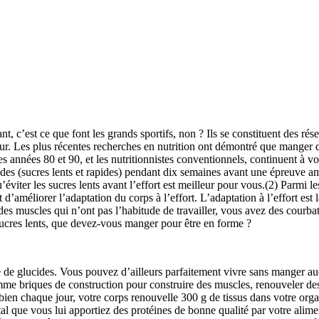
nt, c’est ce que font les grands sportifs, non ? Ils se constituent des r
rreur. Les plus récentes recherches en nutrition ont démontré que manger 
s années 80 et 90, et les nutritionnistes conventionnels, continuent à vou
ides (sucres lents et rapides) pendant dix semaines avant une épreuve a
iter les sucres lents avant l’effort est meilleur pour vous.(2) Parmi le
d’améliorer l’adaptation du corps à l’effort. L’adaptation à l’effort est 
des muscles qui n’ont pas l’habitude de travailler, vous avez des courb
ucres lents, que devez-vous manger pour être en forme ?
 glucides. Vous pouvez d’ailleurs parfaitement vivre sans manger aucu
omme briques de construction pour construire des muscles, renouveler de
ien chaque jour, votre corps renouvelle 300 g de tissus dans votre orga
tal que vous lui apportiez des protéines de bonne qualité par votre alimen