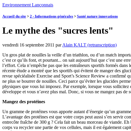
Environnement Lançonnais
Accueil du site
>
2 - Informations générales
>
Santé nature innovations
Le mythe des "sucres lents"
vendredi 16 septembre 2011
par
Alain KALT (retranscription)
Un gros plat de nouilles la veille d’un triathlon, ou d’un match importa
c’est ce qu’ils font, et pourtant... on sait aujourd’hui que c’est une e
l’effort. Cela n’empêche pas que les entraîneurs sportifs formés dans le
récente étude a montré que les sportifs qui évitent de manger des gluc
revue spéciéalisée Exercise and Sport’s Science Review a confirmé qu’év
ne plus se bourrer de nouilles. Ceci parce qu’éviter les glucides permet 
physiques que vous lui imposez. Par exemple, lorsque vous sollicitez 
développe et vous n’avez plus mal. Donc, si vous ne mangez pas de s
Mangez des protéines
Un gramme de protéines vous apporte autant d’énergie qu’un gramme de
L’avantage des protéines est que votre corps peut aussi s’en servir c
entrecôte fraîche de 300 g ? Cela fait un beau morceau de viande. Eh b
corps va recycler une partie de vos cellules, mais il est également capi