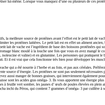
thétiser lui-même. Lorsque vous manquez d’une ou plusieurs de ces protéi
, la meilleure source de protéines avant l’effort est le petit lait de vac
miter les protéines laitières. Le petit lait est en effet un aliment anci
petit lait de vache est l’ingrédient de base des boissons protéinées qui s
de fromage blanc moulé à la louche une fois que vous en avez mangé le co
e, isoleucine et valine) et en glutamine. Les personnes qui pratiquent l
it. Et il est vrai que cela fonctionne très bien pour développer les muscl
ache qui a été nourrie à l’herbe et au foin, et pas aux céréales. Préférez
ente source d’énergie. Les protéines ne sont pas seulement nécessaires 
s devez aussi manger de bonnes graisses, qui interviennent également pour
raisse sont les acides gras oméga- 3. Ils vous apportent une énergie plu
s à feuille vert sombre, les jaunes d’ œufs de poules élevées en plein air,
sacha inchi du Pérou, qui contient 7 grammes d’oméga- 3 par cuillère à 