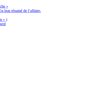
èche »
n bon résumé de l’affaire.
s » )
eril