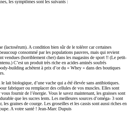
nes, les symptômes sont les suivants :
he (lactosérum). A condition bien sûr de le tolérer car certaines
en, beaucoup consommé par les populations pauvres, mais qui revient
ont vendues (horriblement cher) dans les magasins de sport !! (Le petit-
ntenu.) C’est un produit très riche en acides aminés soufrés
e body-building achètent à prix d’or du « Whey » dans des boutiques
es.
 le lait biologique, d’une vache qui a été élevée sans antibiotiques.
pour fabriquer ou remplacer des cellules de vos muscles. Elles sont
 vous fournir de l’énergie. Vous le savez maintenant, les graisses sont
s durable que les sucres lents. Les meilleures sources d’oméga- 3 sont
 les graines de courge. Les groseilles et les cassis sont aussi riches en
soupe. A votre santé ! Jean-Marc Dupuis