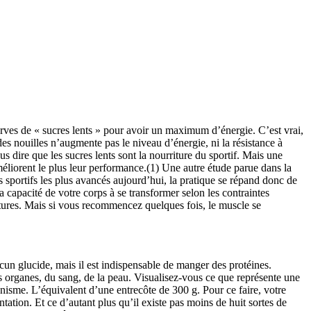
éserves de « sucres lents » pour avoir un maximum d’énergie. C’est vrai,
des nouilles n’augmente pas le niveau d’énergie, ni la résistance à
s dire que les sucres lents sont la nourriture du sportif. Mais une
méliorent le plus leur performance.(1) Une autre étude parue dans la
s sportifs les plus avancés aujourd’hui, la pratique se répand donc de
la capacité de votre corps à se transformer selon les contraintes
atures. Mais si vous recommencez quelques fois, le muscle se
n glucide, mais il est indispensable de manger des protéines.
s organes, du sang, de la peau. Visualisez-vous ce que représente une
nisme. L’équivalent d’une entrecôte de 300 g. Pour ce faire, votre
tation. Et ce d’autant plus qu’il existe pas moins de huit sortes de