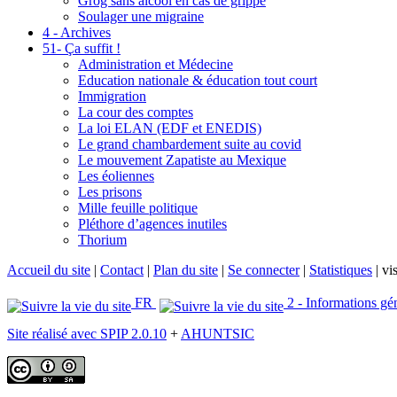
Grog sans alcool en cas de grippe
Soulager une migraine
4 - Archives
51- Ça suffit !
Administration et Médecine
Education nationale & éducation tout court
Immigration
La cour des comptes
La loi ELAN (EDF et ENEDIS)
Le grand chambardement suite au covid
Le mouvement Zapatiste au Mexique
Les éoliennes
Les prisons
Mille feuille politique
Pléthore d’agences inutiles
Thorium
Accueil du site
|
Contact
|
Plan du site
|
Se connecter
|
Statistiques
|
vis
FR
2 - Informations gé
Site réalisé avec SPIP 2.0.10
+
AHUNTSIC