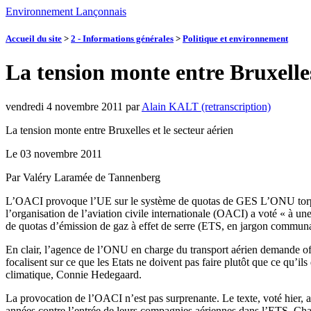
Environnement Lançonnais
Accueil du site
>
2 - Informations générales
>
Politique et environnement
La tension monte entre Bruxelles
vendredi 4 novembre 2011
par
Alain KALT (retranscription)
La tension monte entre Bruxelles et le secteur aérien
Le 03 novembre 2011
Par Valéry Laramée de Tannenberg
L’OACI provoque l’UE sur le système de quotas de GES L’ONU torpillan
l’organisation de l’aviation civile internationale (OACI) a voté « à u
de quotas d’émission de gaz à effet de serre (ETS, en jargon communa
En clair, l’agence de l’ONU en charge du transport aérien demande off
focalisent sur ce que les Etats ne doivent pas faire plutôt que ce qu’i
climatique, Connie Hedegaard.
La provocation de l’OACI n’est pas surprenante. Le texte, voté hier, a 
années contre l’entrée de leurs compagnies aériennes dans l’ETS. Cha