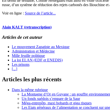
En début de semaine, Connie Hedegaard était ainsi en visite officiell
russe, d’un système de réduction des rejets carbonés des Iliouchine et 
Voir en ligne :
Source de l’article...
Alain KALT (retranscription)
Articles de cet auteur
Le mouvement Zapatiste au Mexique
Administration et Médecine
Mille feuille politique
La loi ELAN (EDF et ENEDIS)
Les prisons
[...]
Articles les plus récents
Dans la même rubrique
La Montagne d’Or en Guyane : un gouffre environnementa
Un fonds suédois s’empare de la Saur
Méga-entrepôts, maxi bobards et giga risques
Les Etats généraux de l’alimentation se concluent sur un