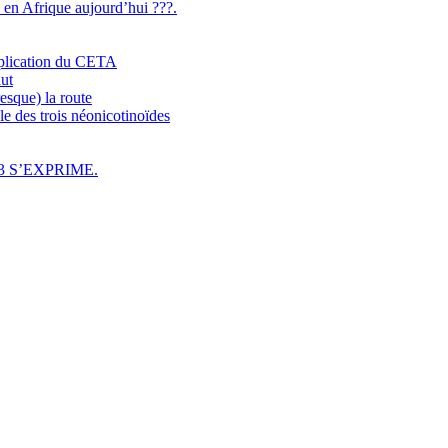
n en Afrique aujourd’hui ???.
application du CETA
aut
esque) la route
e des trois néonicotinoïdes
3 S’EXPRIME.