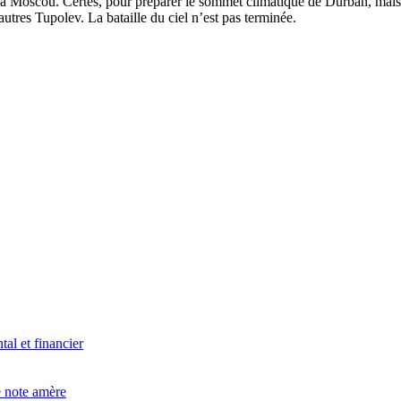
e à Moscou. Certes, pour préparer le sommet climatique de Durban, mais 
autres Tupolev. La bataille du ciel n’est pas terminée.
l et financier
e note amère