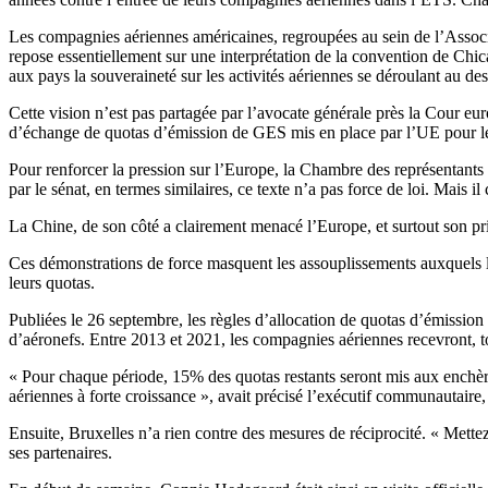
Les compagnies aériennes américaines, regroupées au sein de l’Associ
repose essentiellement sur une interprétation de la convention de Chica
aux pays la souveraineté sur les activités aériennes se déroulant au dess
Cette vision n’est pas partagée par l’avocate générale près la Cour 
d’échange de quotas d’émission de GES mis en place par l’UE pour le t
Pour renforcer la pression sur l’Europe, la Chambre des représentants 
par le sénat, en termes similaires, ce texte n’a pas force de loi. Mais i
La Chine, de son côté a clairement menacé l’Europe, et surtout son pr
Ces démonstrations de force masquent les assouplissements auxquels l’E
leurs quotas.
Publiées le 26 septembre, les règles d’allocation de quotas d’émission
d’aéronefs. Entre 2013 et 2021, les compagnies aériennes recevront, t
« Pour chaque période, 15% des quotas restants seront mis aux enchèr
aériennes à forte croissance », avait précisé l’exécutif communautai
Ensuite, Bruxelles n’a rien contre des mesures de réciprocité. « Mett
ses partenaires.