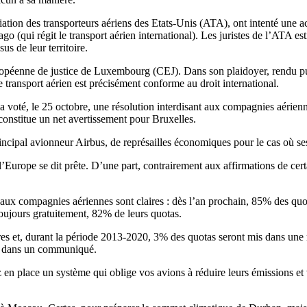
ation des transporteurs aériens des Etats-Unis (ATA), ont intenté une a
go (qui régit le transport aérien international). Les juristes de l’ATA e
us de leur territoire.
européenne de justice de Luxembourg (CEJ). Dans son plaidoyer, rendu p
ransport aérien est précisément conforme au droit international.
a voté, le 25 octobre, une résolution interdisant aux compagnies aérien
l constitue un net avertissement pour Bruxelles.
incipal avionneur Airbus, de représailles économiques pour le cas où s
urope se dit prête. D’une part, contrairement aux affirmations de certa
 aux compagnies aériennes sont claires : dès l’an prochain, 85% des quot
oujours gratuitement, 82% de leurs quotas.
es et, durant la période 2013-2020, 3% des quotas seront mis dans une
re, dans un communiqué.
ez en place un système qui oblige vos avions à réduire leurs émissions 