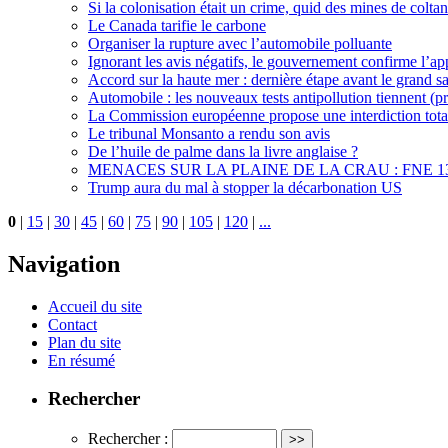
Si la colonisation était un crime, quid des mines de colta
Le Canada tarifie le carbone
Organiser la rupture avec l’automobile polluante
Ignorant les avis négatifs, le gouvernement confirme l’
Accord sur la haute mer : dernière étape avant le grand s
Automobile : les nouveaux tests antipollution tiennent (pr
La Commission européenne propose une interdiction total
Le tribunal Monsanto a rendu son avis
De l’huile de palme dans la livre anglaise ?
MENACES SUR LA PLAINE DE LA CRAU : FNE 1
Trump aura du mal à stopper la décarbonation US
0
|
15
|
30
|
45
|
60
|
75
|
90
|
105
|
120
|
...
Navigation
Accueil du site
Contact
Plan du site
En résumé
Rechercher
Rechercher :