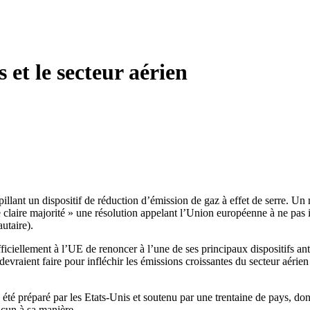
 et le secteur aérien
t un dispositif de réduction d’émission de gaz à effet de serre. Un ma
ne claire majorité » une résolution appelant l’Union européenne à ne pa
utaire).
iciellement à l’UE de renoncer à l’une de ses principaux dispositifs ant
ls devraient faire pour infléchir les émissions croissantes du secteur aé
été préparé par les Etats-Unis et soutenu par une trentaine de pays, don
cun à sa manière.