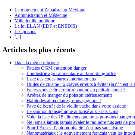
Le mouvement Zapatiste au Mexique
Administration et Médecine
Mille feuille politique
La loi ELAN (EDF et ENEDIS)
Les prisons
[...]
Articles les plus récents
Dans la même rubrique
Patates OGM : attention danger
L’industrie agro-alimentaire au bord du gouffre
Liste des codes barres internationaux
Huiles de cuisine : 6 graves erreurs à éviter (la n°4 est la 
Faites-vous cette erreur répandue au petit-déjeuner ?
Arrêtez de manger du poisson (sérieusement)
Habitudes alimentaires, nous gagnons !
Pavé de bœuf : de la vieille vache dans votre assiette
Le saumon transgénique autorisé aux Etats-Unis
Voici la liste des 18 aliments que nous pouvons manger
Ne jamais jamais jamais avaler le moindre nuggets de pou
Pour l’Anses, l’entomophagie n’est pas sans risque
Nanomatériaux : le gouvernement français veut les introd