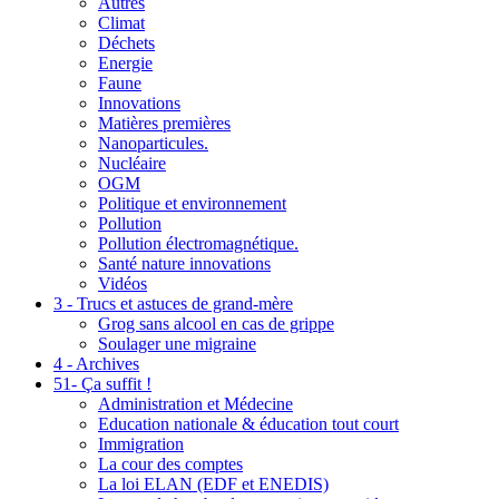
Autres
Climat
Déchets
Energie
Faune
Innovations
Matières premières
Nanoparticules.
Nucléaire
OGM
Politique et environnement
Pollution
Pollution électromagnétique.
Santé nature innovations
Vidéos
3 - Trucs et astuces de grand-mère
Grog sans alcool en cas de grippe
Soulager une migraine
4 - Archives
51- Ça suffit !
Administration et Médecine
Education nationale & éducation tout court
Immigration
La cour des comptes
La loi ELAN (EDF et ENEDIS)