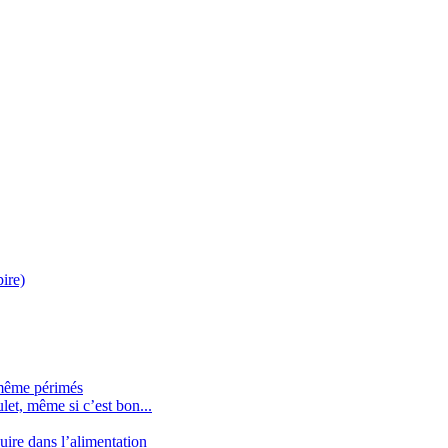
pire)
 même périmés
let, même si c’est bon...
uire dans l’alimentation