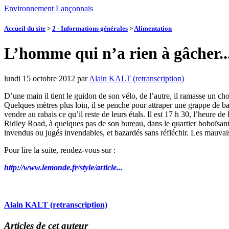
Environnement Lançonnais
Accueil du site
>
2 - Informations générales
>
Alimentation
L’homme qui n’a rien à gâcher..
lundi 15 octobre 2012
par
Alain KALT (retranscription)
D’une main il tient le guidon de son vélo, de l’autre, il ramasse un ch
Quelques mètres plus loin, il se penche pour attraper une grappe de b
vendre au rabais ce qu’il reste de leurs étals. Il est 17 h 30, l’heure
Ridley Road, à quelques pas de son bureau, dans le quartier boboïsant de
invendus ou jugés invendables, et bazardés sans réfléchir. Les mauvais
Pour lire la suite, rendez-vous sur :
http://www.lemonde.fr/style/article...
Alain KALT (retranscription)
Articles de cet auteur