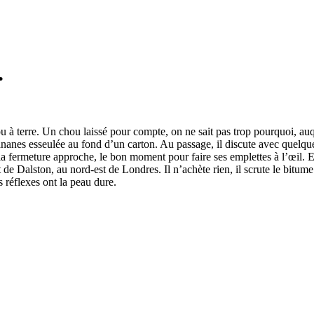
.
ou à terre. Un chou laissé pour compte, on ne sait pas trop pourquoi, auqu
ananes esseulée au fond d’un carton. Au passage, il discute avec quelq
 de la fermeture approche, le bon moment pour faire ses emplettes à l’œil.
 Dalston, au nord-est de Londres. Il n’achète rien, il scrute le bitume e
 réflexes ont la peau dure.