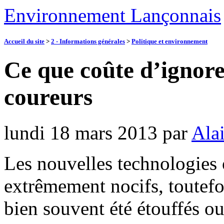
Environnement Lançonnais
Accueil du site
>
2 - Informations générales
>
Politique et environnement
Ce que coûte d’ignorer
coureurs
lundi 18 mars 2013
par
Ala
Les nouvelles technologies o
extrêmement nocifs, toutefo
bien souvent été étouffés o