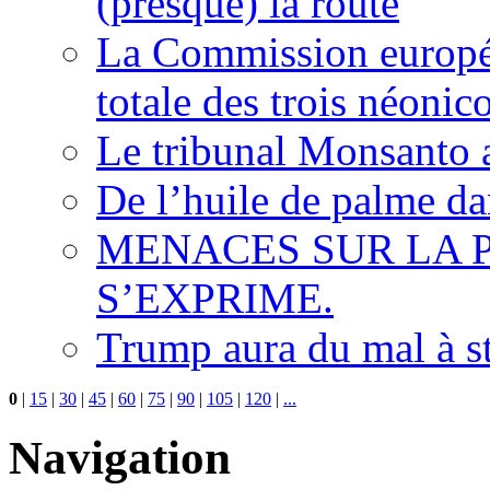
(presque) la route
La Commission europée
totale des trois néonic
Le tribunal Monsanto 
De l’huile de palme dan
MENACES SUR LA P
S’EXPRIME.
Trump aura du mal à s
0
|
15
|
30
|
45
|
60
|
75
|
90
|
105
|
120
|
...
Navigation