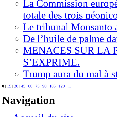
La Commission europée
totale des trois néonic
Le tribunal Monsanto 
De l’huile de palme dan
MENACES SUR LA P
S’EXPRIME.
Trump aura du mal à s
0
|
15
|
30
|
45
|
60
|
75
|
90
|
105
|
120
|
...
Navigation