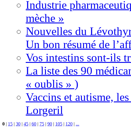
Industrie pharmaceutiq
mèche »
Nouvelles du Lévothyr
Un bon résumé de l’aff
Vos intestins sont-ils t
La liste des 90 médica
« oublis » )
Vaccins et autisme, le
Lorgeril
0
|
15
|
30
|
45
|
60
|
75
|
90
|
105
|
120
|
...