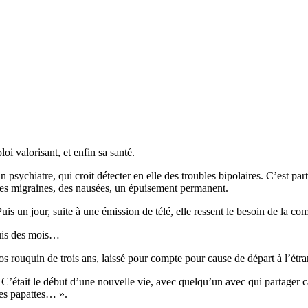
oi valorisant, et enfin sa santé.
r un psychiatre, qui croit détecter en elle des troubles bipolaires. C’est 
, des migraines, des nausées, un épuisement permanent.
Puis un jour, suite à une émission de télé, elle ressent le besoin de la c
uis des mois…
os rouquin de trois ans, laissé pour compte pour cause de départ à l’étra
t. C’était le début d’une nouvelle vie, avec quelqu’un avec qui partager ca
ses papattes… ».