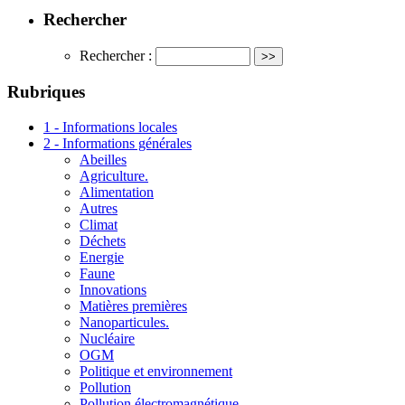
Rechercher
Rechercher :
Rubriques
1 - Informations locales
2 - Informations générales
Abeilles
Agriculture.
Alimentation
Autres
Climat
Déchets
Energie
Faune
Innovations
Matières premières
Nanoparticules.
Nucléaire
OGM
Politique et environnement
Pollution
Pollution électromagnétique.