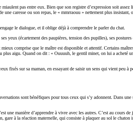
miaulent pas entre eux. Bien que son registre d’expression soit assez l
 une caresse ou son repas, le « mmrraouu » nettement plus insistant, ou
engage le dialogue, et il oblige déjà à comprendre le parler du chat.
es), ses yeux (écartement des paupières, tension des pupilles), ses postur
eux comprise que le maître est disponible et attentif. Certains maîtres 
au plus aigu. Quand on dit : « Ouuuuh, le gentil minet, on lui a acheté
s yeux fixés sur sa maman, en essayant de saisir un sens qui vient peu à 
onversations sont bénéfiques pour tous ceux qui s’y adonnent. Dans une sa
’est une manière d’apprendre à vivre avec les autres. C’est au cours de 
n, gare à la réaction maternelle, qui consiste à plaquer au sol le chaton i