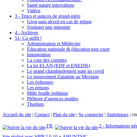
Santé nature innovations
Vidéos
3 - Trucs et astuces de grand-mère
Grog sans alcool en cas de grippe
Soulager une migraine
4 - Archives
51- Ça suffit !
Administration et Médecine
Education nationale & éducation tout court
Immigration
La cour des comptes
La loi ELAN (EDF et ENEDIS)
Le grand chambardement suite au covid
Le mouvement Zapatiste au Mexique
Les éoliennes
Les prisons
Mille feuille politique
Pléthore d’agences inutiles
Thorium
Accueil du site
|
Contact
|
Plan du site
|
Se connecter
|
Statistiques
|
vis
FR
2 - Informations gé
Site réalisé avec SPIP 2.0.10
+
AHUNTSIC