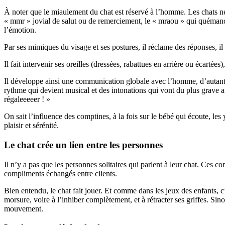
À noter que le miaulement du chat est réservé à l’homme. Les chats ne 
« mmr » jovial de salut ou de remerciement, le « mraou » qui quémande
l’émotion.
Par ses mimiques du visage et ses postures, il réclame des réponses, il 
Il fait intervenir ses oreilles (dressées, rabattues en arrière ou écarté
Il développe ainsi une communication globale avec l’homme, d’autant mi
rythme qui devient musical et des intonations qui vont du plus grave 
régaleeeeer ! »
On sait l’influence des comptines, à la fois sur le bébé qui écoute, le
plaisir et sérénité.
Le chat crée un lien entre les personnes
Il n’y a pas que les personnes solitaires qui parlent à leur chat. Ces c
compliments échangés entre clients.
Bien entendu, le chat fait jouer. Et comme dans les jeux des enfants, c
morsure, voire à l’inhiber complètement, et à rétracter ses griffes. Sino
mouvement.