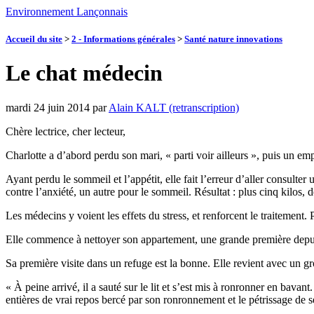
Environnement Lançonnais
Accueil du site
>
2 - Informations générales
>
Santé nature innovations
Le chat médecin
mardi 24 juin 2014
par
Alain KALT (retranscription)
Chère lectrice, cher lecteur,
Charlotte a d’abord perdu son mari, « parti voir ailleurs », puis un empl
Ayant perdu le sommeil et l’appétit, elle fait l’erreur d’aller consulte
contre l’anxiété, un autre pour le sommeil. Résultat : plus cinq kilos
Les médecins y voient les effets du stress, et renforcent le traitement. 
Elle commence à nettoyer son appartement, une grande première dep
Sa première visite dans un refuge est la bonne. Elle revient avec un gr
« À peine arrivé, il a sauté sur le lit et s’est mis à ronronner en bavan
entières de vrai repos bercé par son ronronnement et le pétrissage de 