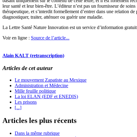
basant uniquement sur le contenu de cette lettre, et il est fortement 
leur santé et leur bien-être. L’éditeur n’est pas un fournisseur de soi
thérapeutique, et s’interdit formellement d’entrer dans une relation de
diagnostiquer, traiter, atténuer ou guérir une maladie.
La Lettre Santé Nature Innovation est un service d’information gratu
Voir en ligne :
Source de l’article...
Alain KALT (retranscription)
Articles de cet auteur
Le mouvement Zapatiste au Mexique
Administration et Médecine
Mille feuille politique
La loi ELAN (EDF et ENEDIS)
Les prisons
[...]
Articles les plus récents
Dans la même rubrique