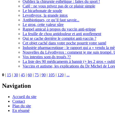
Oubliez la chirurgie esthétique : faites du sport !
Café : ne vous privez pas de ce plaisir simple
Le bicarbonate de soude
Levothyrox, la grande intox
Antibiotiques, ce qu’il faut savoir...
Le grog, cette valeur sûre
Rappel amical à propos du vaccin anti-grippe
La feuille de chou antidouleur et anti gonflement
Qui se cache derrière le complot anti-vaccin ?
Cet objet caché dans votre poche pourrit votre santé
Industrie pharmaceutique : le rapport qui a « vendu la m
Nouvelles du Lévothyrox : comment je me suis trompé. U
Vos intestins sont-ils troués ??
La liste des 90 médicaments à bannir (+ les 2 gros « oubli
Vaccins et autisme, les explications du Dr Michel de Lorg
0
|
15
|
30
|
45
|
60
|
75
|
90
|
105
|
120
|
...
Navigation
Accueil du site
Contact
Plan du site
En résumé