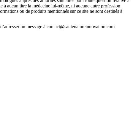
mologués auprès des autorités sanitaires pour toute question relative à
que à aucun titre la médecine lui-même, ni aucune autre profession
formations ou de produits mentionnés sur ce site ne sont destinés à
ci d’adresser un message à contact@santenatureinnovation.com