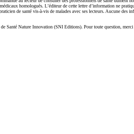
recommandé au lecteur de consulter des professionnels de santé dûment ho
ns médicaux homologués. L’éditeur de cette lettre d’information ne prati
 praticien de santé vis-à-vis de malades avec ses lecteurs. Aucune des in
it de Santé Nature Innovation (SNI Editions). Pour toute question, mer