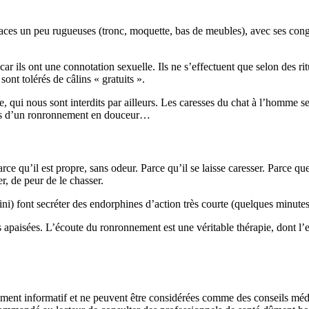
aces un peu rugueuses (tronc, moquette, bas de meubles), avec ses con
ar ils ont une connotation sexuelle. Ils ne s’effectuent que selon des rit
nt tolérés de câlins « gratuits ».
e, qui nous sont interdits par ailleurs. Les caresses du chat à l’homme s
nées d’un ronronnement en douceur…
arce qu’il est propre, sans odeur. Parce qu’il se laisse caresser. Parce
er, de peur de le chasser.
ni) font secréter des endorphines d’action très courte (quelques minutes
paisées. L’écoute du ronronnement est une véritable thérapie, dont l’eff
urement informatif et ne peuvent être considérées comme des conseils méd