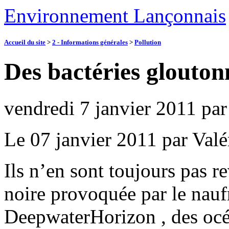
Environnement Lançonnais
Accueil du site
>
2 - Informations générales
>
Pollution
Des bactéries glouto
vendredi 7 janvier 2011
pa
Le 07 janvier 2011 par Val
Ils n’en sont toujours pas r
noire provoquée par le nauf
DeepwaterHorizon , des océ