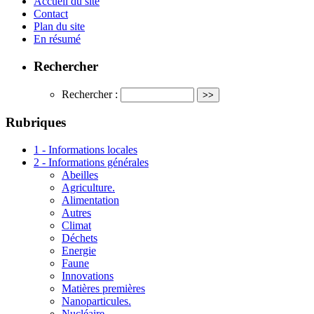
Accueil du site
Contact
Plan du site
En résumé
Rechercher
Rechercher :
Rubriques
1 - Informations locales
2 - Informations générales
Abeilles
Agriculture.
Alimentation
Autres
Climat
Déchets
Energie
Faune
Innovations
Matières premières
Nanoparticules.
Nucléaire