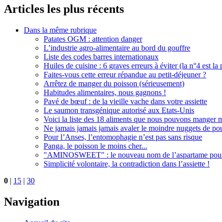
Articles les plus récents
Dans la même rubrique
Patates OGM : attention danger
L’industrie agro-alimentaire au bord du gouffre
Liste des codes barres internationaux
Huiles de cuisine : 6 graves erreurs à éviter (la n°4 est la 
Faites-vous cette erreur répandue au petit-déjeuner ?
Arrêtez de manger du poisson (sérieusement)
Habitudes alimentaires, nous gagnons !
Pavé de bœuf : de la vieille vache dans votre assiette
Le saumon transgénique autorisé aux Etats-Unis
Voici la liste des 18 aliments que nous pouvons manger
Ne jamais jamais jamais avaler le moindre nuggets de pou
Pour l’Anses, l’entomophagie n’est pas sans risque
Panga, le poisson le moins cher...
"AMINOSWEET" : le nouveau nom de l’aspartame pour 
Simplicité volontaire, la contradiction dans l’assiette !
0
|
15
|
30
Navigation