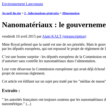
Environnement Lançonnais
Accueil du site
>
2 - Informations générales
>
Alimentation
Nanomatériaux : le gouvernement
vendredi 10 avril 2015
par
Alain KALT (retranscription)
Mme Royal prétend que la santé est une de ses priorités. Mais le gouv
par les députés européens, qui ont repoussé le projet de réglement de
C’est une bonne surprise : les députés européens de la Commission en
d’autoriser sans contrôle les nanomatériaux dans l’alimentation.
Leur vote désavoue la Commission européenne qui avait déjà échoué da
projet de nouveau règlement.
Cet article est édifiant sur un sujet peu traité par les "médias de masse
Extraits :
" les autorités françaises ont toujours soutenu que les nanomatériaux
nanométrique." (...)