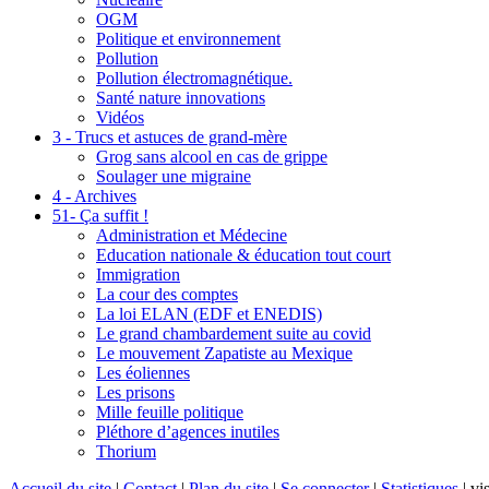
OGM
Politique et environnement
Pollution
Pollution électromagnétique.
Santé nature innovations
Vidéos
3 - Trucs et astuces de grand-mère
Grog sans alcool en cas de grippe
Soulager une migraine
4 - Archives
51- Ça suffit !
Administration et Médecine
Education nationale & éducation tout court
Immigration
La cour des comptes
La loi ELAN (EDF et ENEDIS)
Le grand chambardement suite au covid
Le mouvement Zapatiste au Mexique
Les éoliennes
Les prisons
Mille feuille politique
Pléthore d’agences inutiles
Thorium
Accueil du site
|
Contact
|
Plan du site
|
Se connecter
|
Statistiques
|
vis