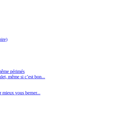
pire)
 même périmés
let, même si c’est bon...
mieux vous berner...