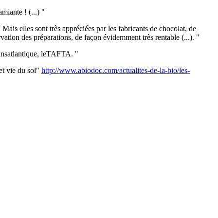
miante ! (...) "
Mais elles sont très appréciées par les fabricants de chocolat, de
ervation des préparations, de façon évidemment très rentable (...). "
ransatlantique, leTAFTA. "
et vie du sol"
http://www.abiodoc.com/actualites-de-la-bio/les-