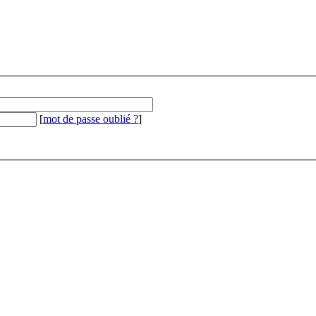
[
mot de passe oublié ?
]