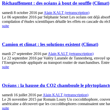
Réchauffement : des océans à bout de souffle
(Climat)
samedi 8 octobre 2016
par
Alain KALT (retranscription)
Le 06 septembre 2016 par Stéphanie Senet Les océans ont déjà absorb
compilation d’études scientifiques détaille les effets en cascade du réc
suite
Camion et climat : les solutions existent
(Climat)
mardi 27 septembre 2016
par
Alain KALT (retranscription)
Le 22 septembre 2016 par Valéry Laramée de Tannenberg, envoyé spéci
l’Energiewende appliquée au transport routier de marchandises. Entre c
suite
Océans : la hausse du CO2 chamboule le phytoplanc
samedi 16 juillet 2016
par
Alain KALT (retranscription)
Le 26 novembre 2015 par Romain Loury Un coccolithophore, couvert d
américaine a découvert que les coccolithophores connaissaient une hau
suite