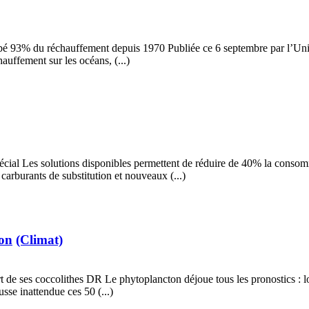
é 93% du réchauffement depuis 1970 Publiée ce 6 septembre par l’Union
hauffement sur les océans, (...)
al Les solutions disponibles permettent de réduire de 40% la consomm
arburants de substitution et nouveaux (...)
ton
(Climat)
e ses coccolithes DR Le phytoplancton déjoue tous les pronostics : l
sse inattendue ces 50 (...)