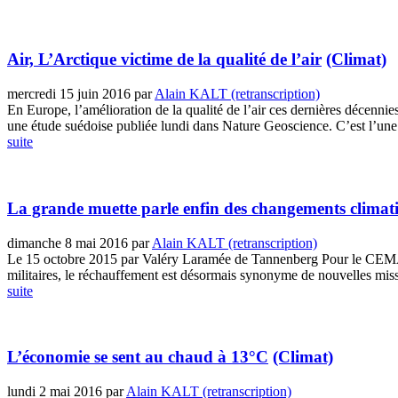
Air, L’Arctique victime de la qualité de l’air
(Climat)
mercredi 15 juin 2016
par
Alain KALT (retranscription)
En Europe, l’amélioration de la qualité de l’air ces dernières décennie
une étude suédoise publiée lundi dans Nature Geoscience. C’est l’une d
suite
La grande muette parle enfin des changements climat
dimanche 8 mai 2016
par
Alain KALT (retranscription)
Le 15 octobre 2015 par Valéry Laramée de Tannenberg Pour le CEMA (C
militaires, le réchauffement est désormais synonyme de nouvelles mis
suite
L’économie se sent au chaud à 13°C
(Climat)
lundi 2 mai 2016
par
Alain KALT (retranscription)