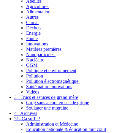
Abeilles
Agriculture.
Alimentation
Autres
Climat
Déchets
Energie
Faune
Innovations
Matières premières
Nanoparticules.
Nucléaire
OGM
Politique et environnement
Pollution
Pollution électromagnétique.
Santé nature innovations
Vidéos
3 - Trucs et astuces de grand-mère
Grog sans alcool en cas de grippe
Soulager une migraine
4 - Archives
51- Ça suffit !
Administration et Médecine
Education nationale & éducation tout court