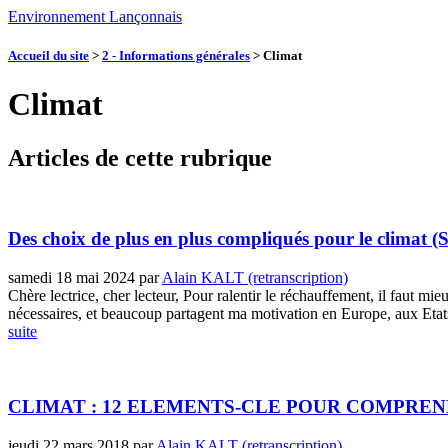
Environnement Lançonnais
Accueil du site
>
2 - Informations générales
>
Climat
Climat
Articles de cette rubrique
Des choix de plus en plus compliqués pour le climat
samedi 18 mai 2024
par
Alain KALT (retranscription)
Chère lectrice, cher lecteur, Pour ralentir le réchauffement, il faut mieu
nécessaires, et beaucoup partagent ma motivation en Europe, aux Etats
suite
CLIMAT : 12 ELEMENTS-CLE POUR COMPRE
jeudi 22 mars 2018
par
Alain KALT (retranscription)