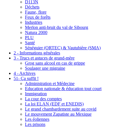
D113N
Déchets
Faune, flore
Feux de forêts
Industries
Merlon anti-bruit du val de Sibourg
Natura 2000
PLU
Santé
Sénéguier (ORTEC) & Vautubière (SMA)
2 - Informations générales
3 - Trucs et astuces de grand-mère
Grog sans alcool en cas de grippe
Soulager une migraine
4 - Archives
51- Ça suffit !
Administration et Médecine
Education nationale & éducation tout court
Immigration
La cour des comptes
La loi ELAN (EDF et ENEDIS)
Le grand chambardement suite au covid
Le mouvement Zapatiste au Mexique
Les éoliennes
Les prisons