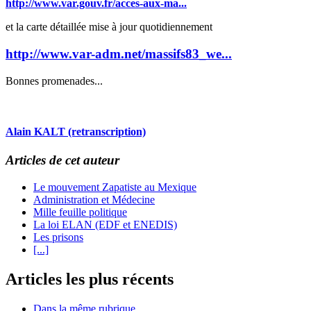
http://www.var.gouv.fr/acces-aux-ma...
et la carte détaillée mise à jour quotidiennement
http://www.var-adm.net/massifs83_we...
Bonnes promenades...
Alain KALT (retranscription)
Articles de cet auteur
Le mouvement Zapatiste au Mexique
Administration et Médecine
Mille feuille politique
La loi ELAN (EDF et ENEDIS)
Les prisons
[...]
Articles les plus récents
Dans la même rubrique