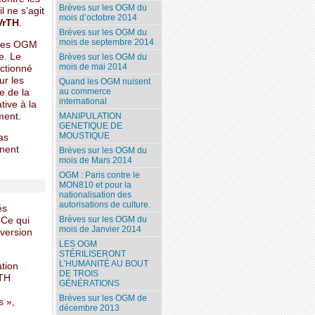
Brèves sur les OGM du
l ne s’agit
mois d’octobre 2014
VrTH
.
Brèves sur les OGM du
mois de septembre 2014
 les OGM
e. Le
Brèves sur les OGM du
mois de mai 2014
ectionné
ur les
Quand les OGM nuisent
au commerce
e de la
international
tive à la
ment.
MANIPULATION
GENETIQUE DE
MOUSTIQUE
as
gnent
Brèves sur les OGM du
mois de Mars 2014
OGM : Paris contre le
MON810 et pour la
nationalisation des
autorisations de culture.
és
Brèves sur les OGM du
 Ce qui
mois de Janvier 2014
 version
LES OGM
STÉRILISERONT
L’HUMANITÉ AU BOUT
tion
DE TROIS
rTH
GÉNÉRATIONS
Brèves sur les OGM de
s »,
décembre 2013