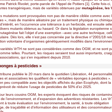
e Patrick Rivolet, porte-parole de l’Appel de Poitiers [1]. Cette fois-ci, i
antes transgéniques, mais de variétés obtenues par
mutagénèse, les 
les mutations sont provoquées non pas de manière ciblée comme avec
ues », mais de manière aléatoire par un traitement physique ou chimiqu
d’intérêt, en l’occurrence une tolérance à un herbicide, est ensuite sél
 divers mutants obtenus au hasard. Or dans la législation européenne s
utagénèse fait l’objet d’une exemption –avec une autre technique, cell
lulaire. Dès lors, elle n’est pas concernée par la directive n°2001/18 rela
tion volontaire d’organismes génétiquement modifiés dans l’environne
es variétés VrTH ne sont pas considérées comme des OGM, et ne sont p
omme telles. Pourtant, les risques seraient tout aussi importants, crai
associations, qui s’en inquiètent depuis 2010.
ponges à pesticides »
ribune publiée le 20 mars dans le quotidien Libération, 44 personnalit
ues et associatives les qualifient de « véritables éponges à pesticides ».
n peu compatible avec les objectifs affichés du plan Ecophyto, dont la
révoit de réduire l’usage de pesticides de 50% d’ici 2025.
r leurs cousins OGM, les experts évoquent des risques de contamina
 de l’environnement, et d’expansion des adventices résistantes. Les V
t à toute évaluation sur l’environnement, la santé, à toute obligation
ge, de traçabilité et d’information des utilisateurs et des consommateur
ils.