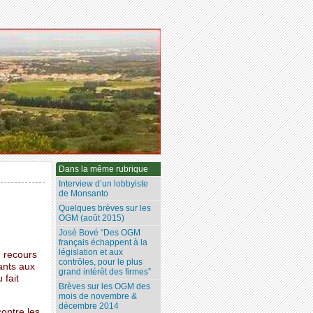
Dans la même rubrique
Interview d’un lobbyiste
de Monsanto
Quelques brèves sur les
OGM (août 2015)
José Bové “Des OGM
français échappent à la
législation et aux
 recours
contrôles, pour le plus
rants aux
grand intérêt des firmes”
 fait
Brèves sur les OGM des
mois de novembre &
décembre 2014
ontre les