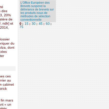
L’Office Européen des
Brevets suspend la
été
délivrance de brevets sur
 dire
les produits issus de
13, 20%
méthodes de sélection
istère de
conventionnelle
 ndlr] et
0
15
30
45
60
|
|
|
|
|
75
 2014,
dossier
riquer du
olza, dont
acées
ter
ises ces
rier au
n cabinet
trick
 fin mars
ant « un
iétés.