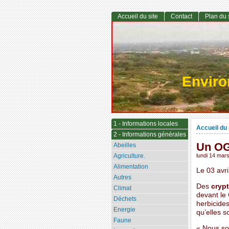
Accueil du site
Contact
Plan du 
Envir
1 - Informations locales
Accueil du 
2 - Informations générales
Un OG
Abeilles
Agriculture.
lundi 14 mar
Alimentation
Le 03 avr
Autres
Des
cryp
Climat
devant le 
Déchets
herbicide
Energie
qu’elles 
Faune
« Nous so