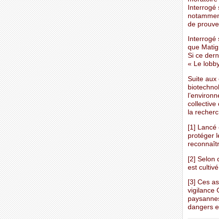
Interrogé 
notamment
de prouver
Interrogé 
que Matign
Si ce dern
« Le lobby
Suite aux 
biotechnol
l’environn
collective
la recher
[1] Lancé 
protéger l
reconnaîtr
[2] Selon 
est cultiv
[3] Ces as
vigilance
paysannes
dangers e