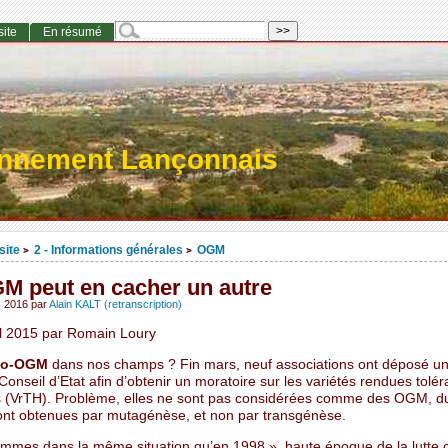
site
En résumé
onnement Lançonnais
site
2 - Informations générales
OGM
>
>
M peut en cacher un autre
s 2016
par
Alain KALT (retranscription)
il 2015 par Romain Loury
to-OGM
dans nos champs ? Fin mars, neuf associations ont déposé un
Conseil d’Etat afin d’obtenir un moratoire sur les variétés rendues tolé
s (VrTH). Problème, elles ne sont pas considérées comme des OGM, du
sont obtenues par mutagénèse, et non par transgénèse.
mmes dans la même situation qu’en 1998 », haute époque de la lutte c