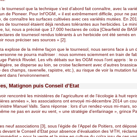
 le tournesol que la technique s’est d’abord fait connaître, avec la vari
n de Pioneer. Pour Inf’OGM, « il est extrêmement difficile, pour ne pas
e, de connaître les surfaces cultivées avec ces variétés mutées. En 20
es de tournesol étaient déjà rendues tolérantes aux herbicides. Le min
ure, lui, nous a précisé que 17.000 hectares de colza [Clearfield de BASF,
ectares de tournesol rendus tolérants à un herbicide ont été semés en
ir nous préciser ses sources » [2].
olza explose de la même façon que le tournesol, nous serons face à un 
personne ne pourra maîtriser : nous sommes sciemment en train de fab
juge Patrick Rivolet. Les vifs débats sur les OGM nous l’ont appris : le c
 légère, se disperse au loin, se croise facilement avec d’autres brassic
des champs, ravenelle, rapistre, etc.), au risque de voir la mutation fui
nt dans l’environnement.
res, Matignon puis Conseil d’Etat
oir rencontré les ministères de l’agriculture et de l’écologie à huit repr
ières années », les associations ont envoyé mi-décembre 2014 un cour
inistre Manuel Valls. Sans réponse : lors d’un rendez-vous mi-mars, so
même ne pas en avoir eu vent, « une stratégie d’enfarinage », grince Pa
les neuf associations [3], sous l’égide de l’Appel de Poitiers, ont déposé
s devant le Conseil d’Etat pour absence d’évaluation des VrTH, réclam
immédiat » pour la vente et la mise en culture du colza issu de ces var