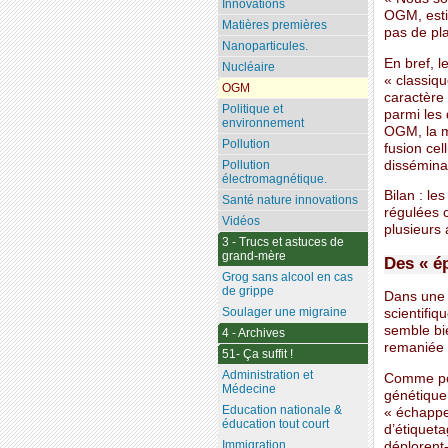
Innovations
OGM, estim
Matières premières
pas de pl
Nanoparticules.
En bref, 
Nucléaire
« classiq
OGM
caractère 
Politique et
parmi les
environnement
OGM, la m
Pollution
fusion cel
dissémina
Pollution
électromagnétique.
Bilan : l
Santé nature innovations
régulées c
Vidéos
plusieurs 
3 - Trucs et astuces de
grand-mère
Des « é
Grog sans alcool en cas
de grippe
Dans une t
Soulager une migraine
scientifiq
semble bie
4 - Archives
remaniée p
51- Ça suffit !
Administration et
Comme pou
Médecine
génétique
Education nationale &
« échappen
éducation tout court
d’étiqueta
Immigration
déplorent-