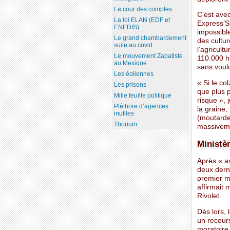
La cour des comptes
C’est avec
La loi ELAN (EDF et
Express’Su
ENEDIS)
impossibl
Le grand chambardement
des cultur
suite au covid
l’agricult
Le mouvement Zapatiste
110.000 h
au Mexique
sans voulo
Les éoliennes
« Si le c
Les prisons
que plus 
Mille feuille politique
risque », 
Pléthore d’agences
la graine,
inutiles
(moutarde 
Thorium
massiveme
Ministè
Après « av
deux dern
premier m
affirmait 
Rivolet.
Dès lors, 
un recour
moratoire 