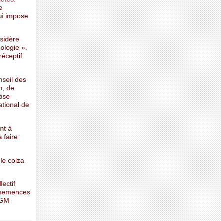
e
ui impose
nsidère
cologie ».
éceptif.
nseil des
n, de
tise
ational de
nt à
à faire
le colza
ectif
 semences
OGM