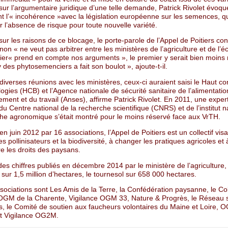
sur l’argumentaire juridique d’une telle demande, Patrick Rivolet évoqu
 l’« incohérence »avec la législation européenne sur les semences, q
 l’absence de risque pour toute nouvelle variété.
sur les raisons de ce blocage, le porte-parole de l’Appel de Poitiers co
on « ne veut pas arbitrer entre les ministères de l’agriculture et de l’é
ier« prend en compte nos arguments », le premier y serait bien moins r
 des phytosemenciers a fait son boulot », ajoute-t-il.
diverses réunions avec les ministères, ceux-ci auraient saisi le Haut co
ogies (HCB) et l’Agence nationale de sécurité sanitaire de l’alimentatio
ement et du travail (Anses), affirme Patrick Rivolet. En 2011, une exper
 du Centre national de la recherche scientifique (CNRS) et de l’institut n
che agronomique s’était montré pour le moins réservé face aux VrTH.
en juin 2012 par 16 associations, l’Appel de Poitiers est un collectif visa
es pollinisateurs et la biodiversité, à changer les pratiques agricoles et 
e les droits des paysans.
des chiffres publiés en décembre 2014 par le ministère de l’agriculture, 
é sur 1,5 million d’hectares, le tournesol sur 658 000 hectares.
sociations sont Les Amis de la Terre, la Confédération paysanne, le Coll
 OGM de la Charente, Vigilance OGM 33, Nature & Progrès, le Réseau
, le Comité de soutien aux faucheurs volontaires du Maine et Loire, 
t Vigilance OG2M.