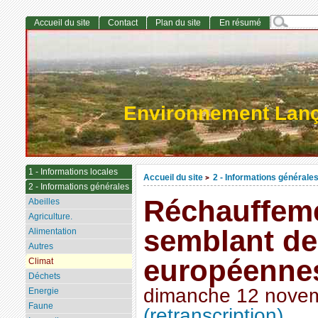
Accueil du site
Contact
Plan du site
En résumé
Environnement Lan
1 - Informations locales
Accueil du site
2 - Informations générale
>
2 - Informations générales
Réchauffemen
Abeilles
Agriculture.
semblant de
Alimentation
Autres
européenne
Climat
Déchets
dimanche 12 nove
Energie
Faune
(retranscription)