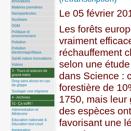
Innovations
Matières premières
Le 05 février 2
Nanoparticules.
Nucléaire
Les forêts euro
OGM
Politique et
environnement
vraiment efficac
Pollution
Pollution
réchauffement cl
électromagnétique.
Santé nature innovations
selon une étude 
Vidéos
3 - Trucs et astuces de
dans Science : c
grand-mère
Grog sans alcool en cas
forestière de 1
de grippe
Soulager une migraine
1750, mais leur 
4 - Archives
51- Ça suffit !
des espèces ont
Administration et
Médecine
favorisant une l
Education nationale &
éducation tout court
Immigration