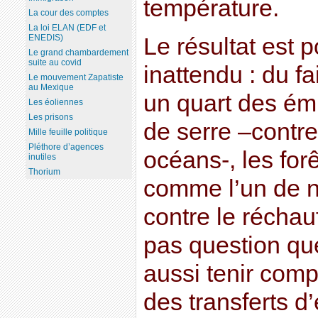
température.
La cour des comptes
La loi ELAN (EDF et
ENEDIS)
Le résultat est 
Le grand chambardement
suite au covid
inattendu : du fa
Le mouvement Zapatiste
au Mexique
un quart des émi
Les éoliennes
Les prisons
de serre –contre
Mille feuille politique
Pléthore d’agences
océans-, les for
inutiles
Thorium
comme l’un de no
contre le réchau
pas question que
aussi tenir comp
des transferts d