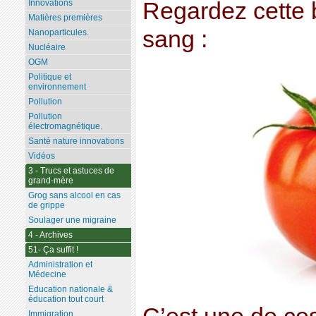
Regardez cette 
Innovations
Matières premières
sang :
Nanoparticules.
Nucléaire
OGM
Politique et
environnement
Pollution
Pollution
électromagnétique.
Santé nature innovations
Vidéos
3 - Trucs et astuces de
grand-mère
Grog sans alcool en cas
de grippe
Soulager une migraine
4 - Archives
51- Ça suffit !
Administration et
Médecine
Education nationale &
éducation tout court
Immigration