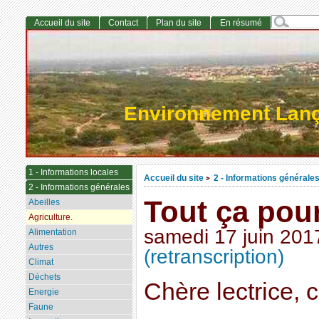
Accueil du site
Contact
Plan du site
En résumé
Environnement Lan
1 - Informations locales
Accueil du site
2 - Informations générale
>
2 - Informations générales
Tout ça pou
Abeilles
Agriculture.
samedi 17 juin 201
Alimentation
Autres
(retranscription)
Climat
Déchets
Chère lectrice, c
Energie
Faune