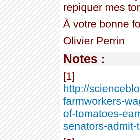
repiquer mes to
À votre bonne fo
Olivier Perrin
Notes :
[1]
http://scienceb
farmworkers-wa
of-tomatoes-ear
senators-admit-t