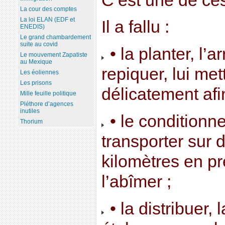
C’est une de ces
La cour des comptes
La loi ELAN (EDF et
Il a fallu :
ENEDIS)
Le grand chambardement
suite au covid
• la planter, l’ar
Le mouvement Zapatiste
au Mexique
repiquer, lui mett
Les éoliennes
Les prisons
délicatement afi
Mille feuille politique
Pléthore d’agences
inutiles
• le conditionner
Thorium
transporter sur d
kilomètres en p
l’abîmer ;
• la distribuer, 