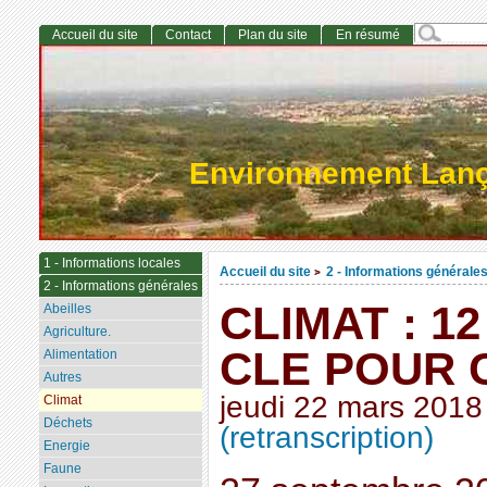
Accueil du site
Contact
Plan du site
En résumé
Environnement Lan
1 - Informations locales
Accueil du site
2 - Informations générale
>
2 - Informations générales
CLIMAT : 1
Abeilles
Agriculture.
CLE POUR
Alimentation
Autres
jeudi 22 mars 2018
Climat
Déchets
(retranscription)
Energie
Faune