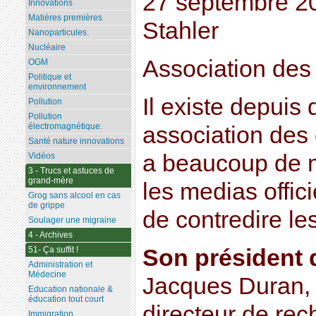
27 septembre 2
Innovations
Matières premières
Stahler
Nanoparticules.
Nucléaire
Association des 
OGM
Politique et
environnement
Il existe depuis
Pollution
Pollution
électromagnétique.
association des 
Santé nature innovations
a beaucoup de m
Vidéos
3 - Trucs et astuces de
grand-mère
les medias officie
Grog sans alcool en cas
de grippe
de contredire le
Soulager une migraine
4 - Archives
Son président 
51- Ça suffit !
Administration et
Médecine
Jacques Duran, 
Education nationale &
éducation tout court
directeur de re
Immigration