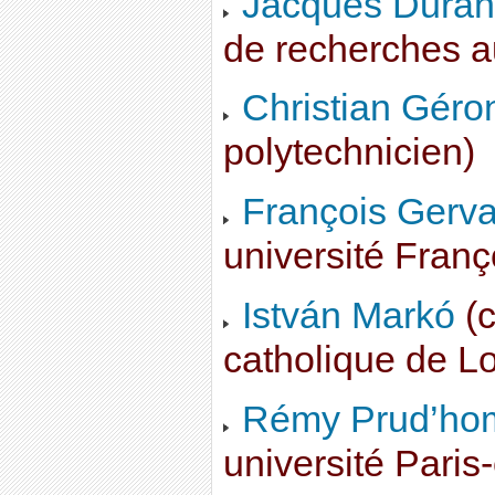
Jacques Duran
de recherches a
Christian Gér
polytechnicien)
François Gerva
université Franç
István Markó
(c
catholique de L
Rémy Prud’h
université Paris-