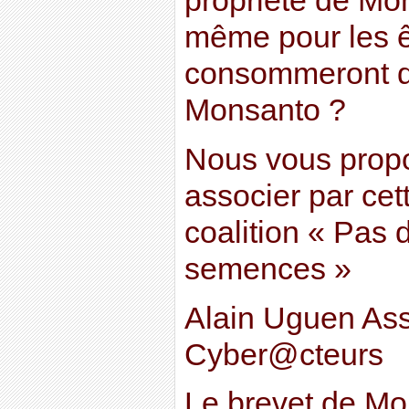
propriété de Mon
même pour les ê
consommeront d
Monsanto ?
Nous vous prop
associer par ce
coalition « Pas 
semences »
Alain Uguen Ass
Cyber@cteurs
Le brevet de Mo