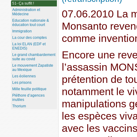
51- Ça suffit !
Administration et
07.06.2010 La m
Médecine
Education nationale &
Monsanto revend
éducation tout court
Immigration
comme inventio
La cour des comptes
La loi ELAN (EDF et
ENEDIS)
Encore une reve
Le grand chambardement
suite au covid
l’assassin MON
Le mouvement Zapatiste
au Mexique
prétention de tou
Les éoliennes
Les prisons
notamment le vi
Mille feuille politique
Pléthore d’agences
inutiles
manipulations g
Thorium
les espèces viv
avec les vaccins 