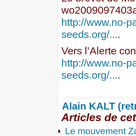
wo2009097403a
http://www.no-p
seeds.org/...
.
Vers l’Alerte co
http://www.no-p
seeds.org/...
.
Alain KALT (ret
Articles de ce
Le mouvement Za