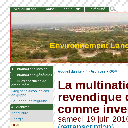
Accueil du site
Contact
Plan du site
En résumé
Environnement Lan
1 - Informations locales
Accueil du site
4 - Archives
OGM
>
>
2 - Informations générales
La multinat
3 - Trucs et astuces de
grand-mère
Grog sans alcool en cas
revendique 
de grippe
Soulager une migraine
comme inve
4 - Archives
Agriculture
samedi 19 juin 201
Energie
(retranscription)
OGM