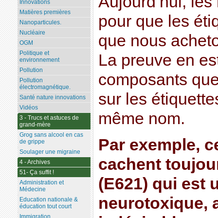
Aujourd’hui, les 
Innovations
Matières premières
pour que les éti
Nanoparticules.
Nucléaire
que nous acheton
OGM
Politique et
La preuve en est
environnement
Pollution
composants que
Pollution
électromagnétique.
sur les étiquette
Santé nature innovations
Vidéos
même nom.
3 - Trucs et astuces de
grand-mère
Grog sans alcool en cas
Par exemple, c
de grippe
Soulager une migraine
cachent toujou
4 - Archives
51- Ça suffit !
(E621) qui est u
Administration et
Médecine
neurotoxique, a
Education nationale &
éducation tout court
Immigration