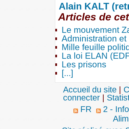
Alain KALT (ret
Articles de ce
Le mouvement Za
Administration e
Mille feuille polit
La loi ELAN (ED
Les prisons
[...]
Accueil du site
|
C
connecter
|
Statis
FR
2 - Inf
Alim