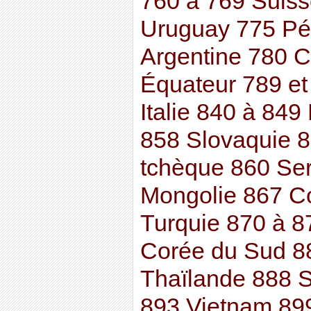
760 à 769 Suis
Uruguay 775 Pér
Argentine 780 C
Équateur 789 et
Italie 840 à 84
858 Slovaquie 
tchèque 860 Se
Mongolie 867 C
Turquie 870 à 
Corée du Sud 
Thaïlande 888 S
893 Vietnam 899