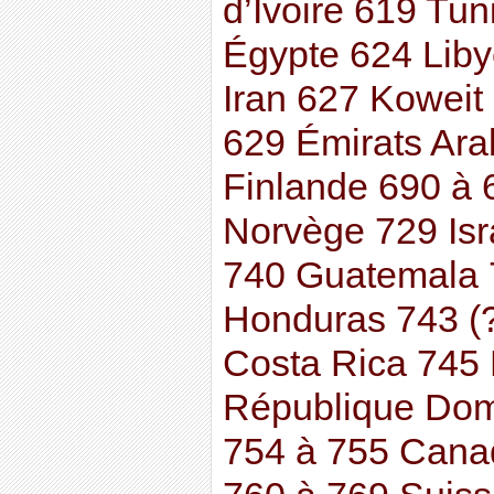
d’Ivoire 619 Tun
Égypte 624 Liby
Iran 627 Koweit
629 Émirats Ara
Finlande 690 à 
Norvège 729 Isr
740 Guatemala 
Honduras 743 (
Costa Rica 745
République Dom
754 à 755 Cana