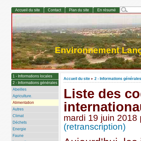
Accueil du site
Contact
Plan du site
En résumé
Environnement Lan
1 - Informations locales
Accueil du site
2 - Informations générale
>
2 - Informations générales
Liste des c
Abeilles
Agriculture.
internation
Alimentation
Autres
mardi 19 juin 2018
Climat
Déchets
(retranscription)
Energie
Faune