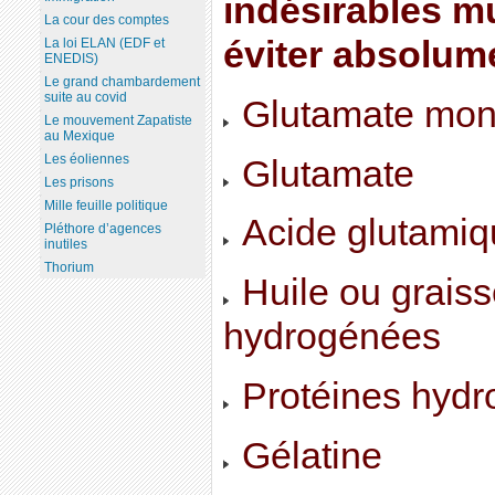
indésirables mu
La cour des comptes
éviter absolum
La loi ELAN (EDF et
ENEDIS)
Le grand chambardement
suite au covid
Glutamate mon
Le mouvement Zapatiste
au Mexique
Les éoliennes
Glutamate
Les prisons
Mille feuille politique
Acide glutamiq
Pléthore d’agences
inutiles
Thorium
Huile ou graiss
hydrogénées
Protéines hyd
Gélatine