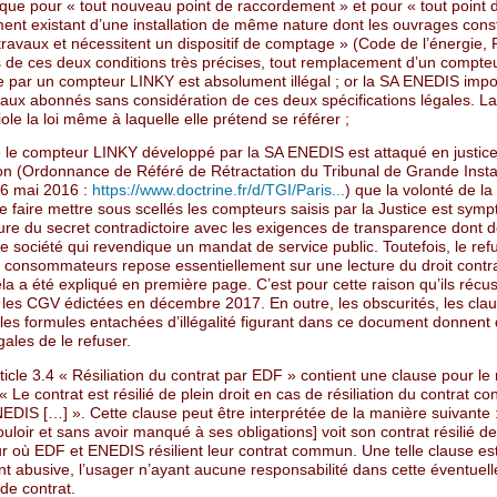
 que pour « tout nouveau point de raccordement » et pour « tout point 
nt existant d’une installation de même nature dont les ouvrages consti
 travaux et nécessitent un dispositif de comptage » (Code de l’énergie,
 de ces deux conditions très précises, tout remplacement d’un compteu
 par un compteur LINKY est absolument illégal ; or la SA ENEDIS imp
aux abonnés sans considération de ces deux spécifications légales. L
le la loi même à laquelle elle prétend se référer ;
 le compteur LINKY développé par la SA ENEDIS est attaqué en justic
on (Ordonnance de Référé de Rétractation du Tribunal de Grande Inst
26 mai 2016 :
https://www.doctrine.fr/d/TGI/Paris...
) que la volonté de la
 faire mettre sous scellés les compteurs saisis par la Justice est sym
ure du secret contradictoire avec les exigences de transparence dont do
 société qui revendique un mandat de service public. Toutefois, le ref
consommateurs repose essentiellement sur une lecture du droit contra
a a été expliqué en première page. C’est pour cette raison qu’ils récu
t les CGV édictées en décembre 2017. En outre, les obscurités, les cla
les formules entachées d’illégalité figurant dans ce document donnent 
gales de le refuser.
ticle 3.4 « Résiliation du contrat par EDF » contient une clause pour le
« Le contrat est résilié de plein droit en cas de résiliation du contrat co
EDIS […] ». Cette clause peut être interprétée de la manière suivante 
ouloir et sans avoir manqué à ses obligations] voit son contrat résilié de
our où EDF et ENEDIS résilient leur contrat commun. Une telle clause es
t abusive, l’usager n’ayant aucune responsabilité dans cette éventuell
 de contrat.