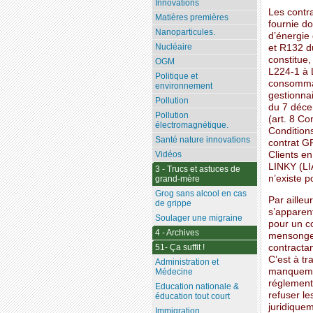
Innovations
Les contra
Matières premières
fournie d
Nanoparticules.
d’énergie 
Nucléaire
et R132 du
constitue,
OGM
L224-1 à 
Politique et
consommat
environnement
gestionnai
Pollution
du 7 déce
Pollution
(art. 8 Co
électromagnétique.
Condition
Santé nature innovations
contrat GR
Clients e
Vidéos
LINKY (LIA
3 - Trucs et astuces de
n’existe p
grand-mère
Grog sans alcool en cas
Par ailleu
de grippe
s’apparente
Soulager une migraine
pour un c
4 - Archives
mensonges.
contractan
51- Ça suffit !
C’est à tr
Administration et
manquemen
Médecine
réglement
Education nationale &
refuser l
éducation tout court
juridiquem
Immigration