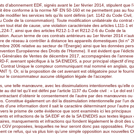
ts d’abonnement EDF, signés avant le 1er février 2014, stipulent que l’é
oit être conforme à la norme NF EN 50-160 et ne permettent pas au fou
de modifier les services tels qu’ils sont définis (art. 1142 du Code Civil,
 Code de la consommation). Toute modification unilatérale du contrat o
 en tout état de cause, une violation caractérisée des articles L111-1 et
L224-7, ainsi que des articles R212-1-3 et R212-2-6 du Code de la
ion. Aucun terme de ces contrats antérieurs au 1er février 2014 n’auto
re de réseau à contrôler à distance les appareils domestiques (loi n°
mbre 2006 relative au secteur de l’Énergie) ainsi que les données per
nvention Européenne des Droits de l’Homme). Il est évident que l’édict
s Générales de Ventes de décembre 2017, accompagnées de l’annexe 
D-F, avenant spécifique à la SA ENEDIS, a pour principal objectif d’im
n Contrat Unique le compteur communiquant mal nommé en anglais, qui
NT !). Or, si la proposition de cet avenant est obligatoire pour le fournis
our le consommateur aucune obligation légale de l’accepter.
rs, une telle manœuvre, avec les dissimulations intentionnelles qu’elle 
 au dol tel qu’il est défini par l’article 1137 du Code civil : « Le dol est l
ontractant d’obtenir le consentement de l’autre par des manœuvres ou
 Constitue également un dol la dissimulation intentionnelle par l’un d
ts d’une information dont il sait le caractère déterminant pour l’autre pa
avers le prisme de cette évidence que sont examinés ici les principaux
ts et infractions de la SA EDF et de la SA ENEDIS aux textes légaux 
aires, manquements et infractions qui fondent légalement le droit des 
es CGV proposées, lesquelles ne leur seront donc pas opposables. Pour
ent ce refus, qui va plus loin qu’une simple opposition aux nouvelles CG