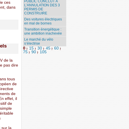
PUBLIC CONCLUT À
de ces
L’ANNULATION DES 3
ent, dans
PERMIS DE
CONSTRUIRE
Des voitures électriques
en mal de bornes
Transition énergétique :
une ambition inachevée
Le marché du vélo
s’électrise
els
0
15
30
45
60
|
|
|
|
|
75
90
105
|
|
V de la
e pas dire
ans tous
uropéen de
irective
uments de
 effet, il
itif de
 simple
éritable
s
 sur la