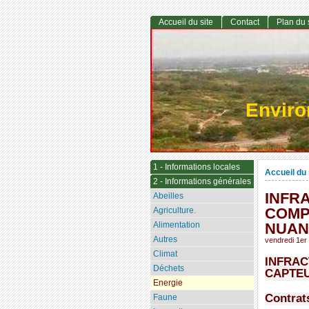
Accueil du site
Contact
Plan du 
Envir
1 - Informations locales
Accueil du 
2 - Informations générales
INFRA
Abeilles
COMP
Agriculture.
Alimentation
NUAN
Autres
vendredi 1er 
Climat
INFRAC
Déchets
CAPTEU
Energie
Contrat
Faune