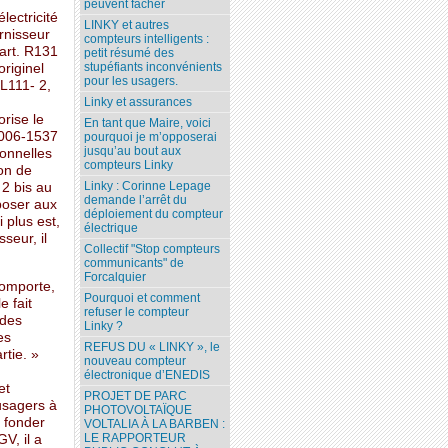
peuvent fâcher
lectricité
LINKY et autres
rnisseur
compteurs intelligents :
 art. R131
petit résumé des
stupéfiants inconvénients
riginel
pour les usagers.
 L111- 2,
Linky et assurances
rise le
En tant que Maire, voici
 2006-1537
pourquoi je m’opposerai
jusqu’au bout aux
sonnelles
compteurs Linky
ion de
Linky : Corinne Lepage
2 bis au
demande l’arrêt du
poser aux
déploiement du compteur
 plus est,
électrique
seur, il
Collectif "Stop compteurs
communicants" de
Forcalquier
comporte,
Pourquoi et comment
e fait
refuser le compteur
 des
Linky ?
es
REFUS DU « LINKY », le
rtie. »
nouveau compteur
électronique d’ENEDIS
et
PROJET DE PARC
usagers à
PHOTOVOLTAÏQUE
 fonder
VOLTALIA À LA BARBEN :
LE RAPPORTEUR
V, il a