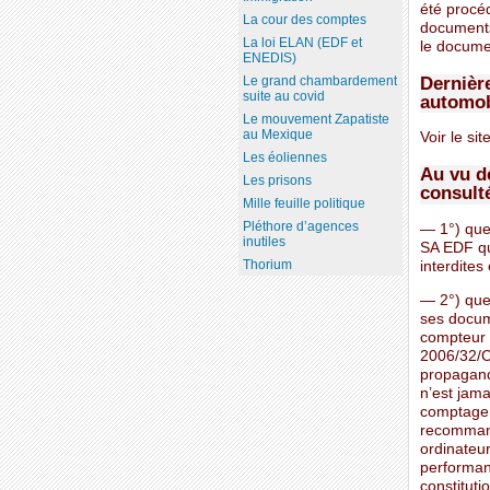
été procéd
La cour des comptes
documents 
La loi ELAN (EDF et
le docume
ENEDIS)
Dernière
Le grand chambardement
suite au covid
automob
Le mouvement Zapatiste
au Mexique
Voir le sit
Les éoliennes
Au vu de
Les prisons
consulté
Mille feuille politique
Pléthore d’agences
— 1°) que
inutiles
SA EDF qu
Thorium
interdites 
— 2°) que
ses docume
compteur i
2006/32/CE
propagand
n’est jam
comptage u
recommand
ordinateur
performan
constituti