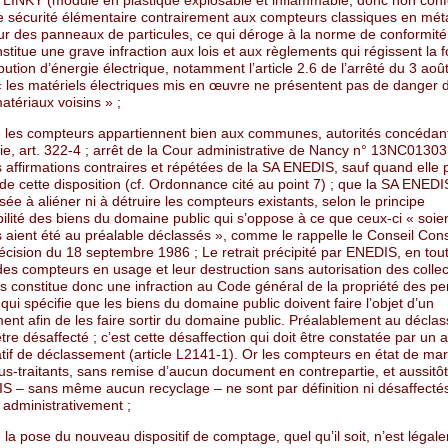
LINKY (module en plastique explosable et inflammable, donc non con
 sécurité élémentaire contrairement aux compteurs classiques en métal
ur des panneaux de particules, ce qui déroge à la norme de conformit
stitue une grave infraction aux lois et aux règlements qui régissent la f
ribution d’énergie électrique, notamment l’article 2.6 de l’arrêté du 3 aoû
« les matériels électriques mis en œuvre ne présentent pas de danger 
atériaux voisins » ;
 les compteurs appartiennent bien aux communes, autorités concédan
ie, art. 322-4 ; arrêt de la Cour administrative de Nancy n° 13NC01303
 affirmations contraires et répétées de la SA ENEDIS, sauf quand elle p
e cette disposition (cf. Ordonnance cité au point 7) ; que la SA ENEDI
sée à aliéner ni à détruire les compteurs existants, selon le principe
bilité des biens du domaine public qui s’oppose à ce que ceux-ci « soie
s aient été au préalable déclassés », comme le rappelle le Conseil Cons
écision du 18 septembre 1986 ; Le retrait précipité par ENEDIS, en tou
, des compteurs en usage et leur destruction sans autorisation des collec
les constitue donc une infraction au Code général de la propriété des p
qui spécifie que les biens du domaine public doivent faire l’objet d’un
nt afin de les faire sortir du domaine public. Préalablement au déclas
être désaffecté ; c’est cette désaffection qui doit être constatée par un 
tif de déclassement (article L2141-1). Or les compteurs en état de mar
us-traitants, sans remise d’aucun document en contrepartie, et aussitôt
S ‒ sans même aucun recyclage ‒ ne sont par définition ni désaffectés
 administrativement ;
la pose du nouveau dispositif de comptage, quel qu’il soit, n’est légal