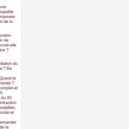
cune
coupable
e imposée
t de la
uvaise
ic de
rrait-elle
ice ?
liation du
at ? De
 Quand le
emandé ?
complet et
15
 du 20
infraction
modalités
icité et
 demander
de la