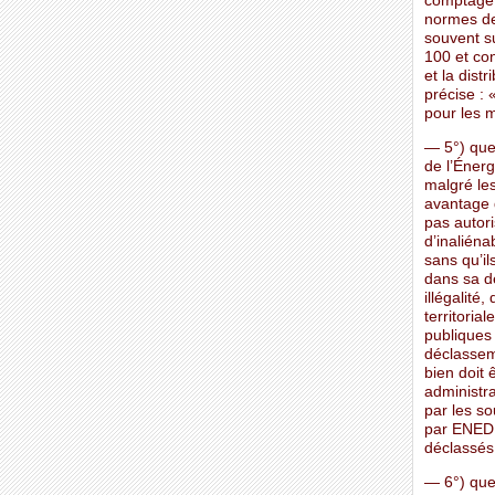
comptage 
normes de
souvent s
100 et con
et la dist
précise : 
pour les m
— 5°) que
de l’Énerg
malgré les
avantage d
pas autori
d’inaliéna
sans qu’il
dans sa d
illégalité
territoria
publiques 
déclasseme
bien doit 
administra
par les so
par ENEDI
déclassés
— 6°) que 