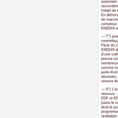
autorisée
raccordeme
l’objet de
En dehors
de marche
compteur 
ENEDIS vio
— 7°) que
contrefaç
Paris du 
ENEDIS de
d’une cult
preuve une
nombreux 
comme cel
juste droi
abusives, 
raisons lé
— 8°) L’ar
obscure : 
EDF et EN
[sans le v
droit le j
propremen
résiliation