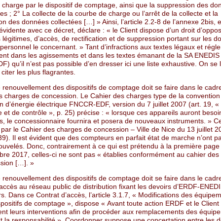
 charge par le dispositif de comptage, ainsi que la suppression des d
es ; 2° La collecte de la courbe de charge ou l’arrêt de la collecte et la
n des données collectées […] » Ainsi, l’article 2.2-8 de l’annexe 2bis, 
 évidente avec ce décret, déclare : « le Client dispose d’un droit d’oppos
 légitimes, d’accès, de rectification et de suppression portant sur les 
personnel le concernant. » Tant d’infractions aux textes légaux et régl
ent dans les agissements et dans les textes émanant de la SA ENEDIS (f
) qu’il n’est pas possible d’en dresser ici une liste exhaustive. On se l
citer les plus flagrantes.
 renouvellement des dispositifs de comptage doit se faire dans le cadr
s charges de concession. Le Cahier des charges type de la convention
 d’énergie électrique FNCCR-EDF, version du 7 juillet 2007 (art. 19, «
et de contrôle », p. 25) précise : « lorsque ces appareils auront besoi
s, le concessionnaire fournira et posera de nouveaux instruments. » Ce
par le Cahier des charges de concession – Ville de Nice du 13 juillet 20
39). Il est évident que des compteurs en parfait état de marche n’ont p
nouvelés. Donc, contrairement à ce qui est prétendu à la première pag
re 2017, celles-ci ne sont pas « établies conformément au cahier des
sion […]. »
 renouvellement des dispositifs de comptage doit se faire dans le cadr
’accès au réseau public de distribution fixant les devoirs d’ERDF-ENED
s. Dans ce Contrat d’accès, l’article 3.1.7, « Modifications des équipe
positifs de comptage », dispose « Avant toute action ERDF et le Client
nt leurs interventions afin de procéder aux remplacements des équip
nt la responsabilité ». Coordonner suppose une concertation entre les 