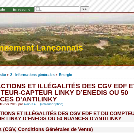
site
En résumé
onnement Lançonnais
site
2 - Informations générales
Energie
>
>
CTIONS ET ILLÉGALITÉS DES CGV EDF E
TEUR-CAPTEUR LINKY D’ENEDIS OU 50
CES D’ANTILINKY
février 2019
par
Alain KALT (retranscription)
TIONS ET ILLÉGALITÉS DES CGV EDF ET DU COMPTE
R LINKY D’ENEDIS OU 50 NUANCES D’ANTILINKY
s (CGV, Conditions Générales de Vente)