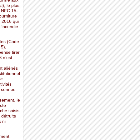
forme aux
), le plus
é NFC 15-
ourniture
t 2016 qui
d’incendie
tes (Code
 5),
ense tirer
S n’est
nt aliénés
titutionnel
te
tivités
ersonnes
sement, le
acte
che saisis
 détruits
 ni
ement