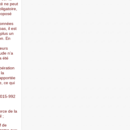
té ne peut
ligatoire,
proposé
données
as, il est
 plus un
on. En
eurs
tude n’a
a été
bération
 la
 apportée
e, ce qui
2015-992
orce de la
l ;
f de