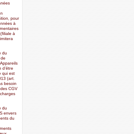
onnées
en
ition, pour
données à
ementaires
iliale à
imitera
e du
 de
 Appareils
n d’être
 qui est
13 (art.
as besoin
e des CGV
 charges
e du
IS envers
ments du
ements
deux