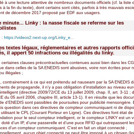
é à une lecture attentive de nombreux documents officiels (cf. la liste 
à la fin du texte), dont certains sont cités, parfois à très mauvais esci
nt de décembre 2017 proposé par EDF aux usagers.
 minute... Linky : la nasse fiscale se referme sur les
ilistes
e :
https://videos2.next-up.org/Linky_e...
s textes légaux, réglementaires et autres rapports offici
s, il appert 50 infractions ou illégalités du linky.
 certaines clauses précontractuelles contenues aussi bien dans les CG
e dans celles de la SA ENEDIS sont abusives, voire non écrites pour n
ou illégales ;
, contrairement à ce qui est prétendu ad nauseam par la SA ENEDIS d
nts de propagande, il n’y a pas obligation d’installation au niveau e
ntelligent (directive 2009/72/CE du 13 juillet 2009, chap. II, art. 3-11 ; d
 du 05 avril 2006, chapitre III, article 13-1). Il en résulte que les doc
e d’ENEDIS sont passibles de poursuites pour publicité mensongère. En
ais question dans ces directives de compteur communiquant ni de dispos
tilisant le CPL (Courant Porteur en Ligne). Ces directives font état de
ation pour le seul compteur intelligent, or le compteur LINKY est un v
 doté d’un IP, d’une passerelle et d’une puce RFID qui outrepassent le
ces d’un compteur communiquant. C’est en fait un objet connecté ;
onnellement, aucun objet connecté ne peut être imposé à un citoyen (loi