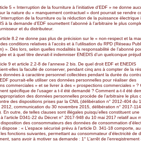
ticle 5 « Interruption de la fourniture à l’initiative d’EDF » ne donne au
 sur la nature du « manquement contractuel » dont pourrait se rendre 
L’interruption de la fourniture ou la réduction de la puissance électriqu
S à la demande d’EDF soumettent l’abonné à l’arbitraire le plus comple
urnisseur et du distributeur.
rticle 8.2 ne donne pas plus de précision sur le « non-respect et la ma
des conditions relatives à l’accès et à l’utilisation du RPD (Réseau Publ
on) ». Dès lors, selon quelles modalités la responsabilité de l’abonné pou
ée et à quel titre devrait-il indemniser ENEDIS d’un quelconque préjud
icle 9 et article 2.2-8 de l’annexe 2 bis. De quel droit EDF et ENEDIS
ient-elles la faculté de conserver, pendant cinq ans à compter de la rési
les données à caractère personnel collectées pendant la durée du contr
 EDF pourrait-elle utiliser ces données personnelles pour réaliser des
ons commerciales » et se livrer à des « prospections commerciales » ?
ent spécifique de l’usager a t-il été demandé ? Comment a-t-il été d
appropriation des données personnelles procède de l’arbitraire le plus 
ontre des dispositions prises par la CNIL (délibération n° 2012-404 du 
2012, communication du 30 novembre 2015, délibération n° 2017-114
). En outre, de telles clauses sont illégales puisqu’elles constituent une 
 à l’article D341-22 du Décret n° 2017-948 du 10 mai 2017 relatif aux 
 disposition des consommateurs des données de consommation d’électr
 dispose : « L’espace sécurisé prévu à l’article D. 341-18 comporte, au
les fonctions suivantes, permettant au consommateur d’électricité de
ent, sans avoir à motiver sa demande : 1° L’arrêt de l’enregistrement 