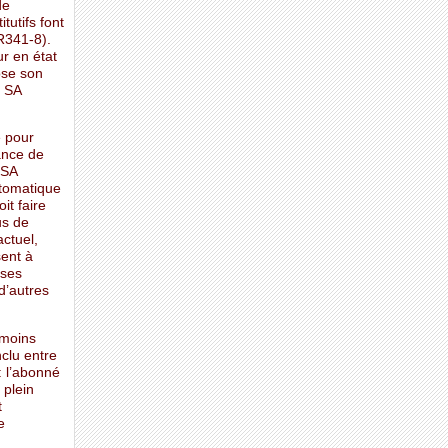
de
tutifs font
 R341-8).
r en état
ose son
a SA
e pour
ance de
 SA
ptomatique
it faire
us de
ctuel,
sent à
uses
d’autres
 moins
nclu entre
: l’abonné
 plein
t
e