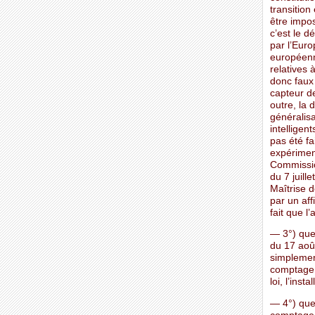
transition
être impos
c’est le 
par l’Euro
européenn
relatives 
donc faux
capteur d
outre, la 
généralis
intelligen
pas été f
expérimen
Commissio
du 7 juil
Maîtrise 
par un aff
fait que l
— 3°) que
du 17 aoû
simplemen
comptage,
loi, l’inst
— 4°) que 