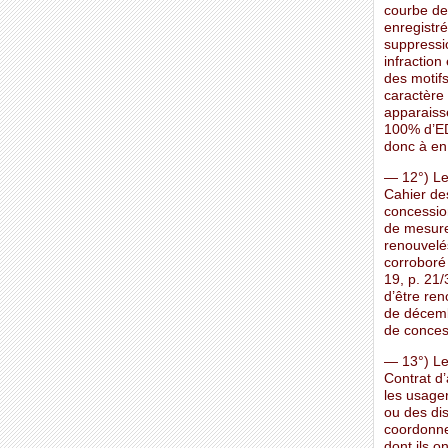
courbe de
enregistré
suppressio
infraction
des motifs
caractère 
apparaiss
100% d’EDF
donc à en 
— 12°) Le
Cahier de
concession
de mesure 
renouvelé
corroboré 
19, p. 21/
d’être re
de décemb
de conces
— 13°) Le
Contrat d
les usager
ou des dis
coordonne
dont ils o