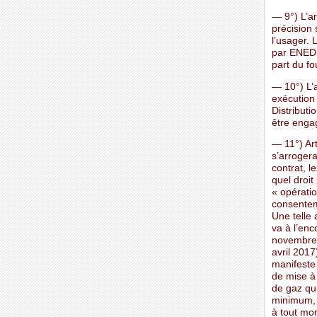
— 9°) L’ar
précision
l’usager. 
par ENEDI
part du fo
— 10°) L’a
exécution 
Distributi
être engag
— 11°) Art
s’arrogera
contrat, 
quel droit
« opérati
consentem
Une telle 
va à l’enc
novembre 
avril 2017
manifeste
de mise à
de gaz qui
minimum, 
à tout mom