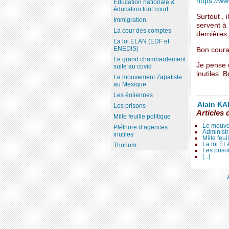
https://ww
Education nationale &
éducation tout court
Surtout , 
Immigration
servent à 
La cour des comptes
dernières,
La loi ELAN (EDF et
ENEDIS)
Bon courag
Le grand chambardement
Je pense 
suite au covid
inutiles. B
Le mouvement Zapatiste
au Mexique
Les éoliennes
Alain KAL
Les prisons
Articles 
Mille feuille politique
Le mouve
Pléthore d’agences
Administr
inutiles
Mille feui
La loi E
Thorium
Les priso
[...]