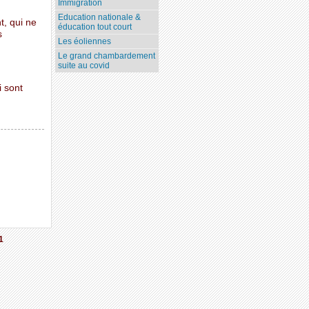
Immigration
Education nationale &
t, qui ne
éducation tout court
s
Les éoliennes
Le grand chambardement
suite au covid
i sont
1