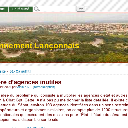
site
En résumé
onnement Lançonnais
site
51- Ça suffit !
>
re d’agences inutiles
ier 2026
par
Alain KALT (retranscription)
idée du problème qui consiste à multiplier les agences d’état et autres 
n à Chat Gpt. Cette IA n’a pas pu me donner la liste détaillée. Il existe
étude du Sénat, environ 103 agences identifiées dans un sens restreint
t opérateurs et organismes similaires, on compte plus de 1200 structure
nationales qui exécutent des missions pour l’État. L’étude du sénat est
opier, mais disponible sur le site :