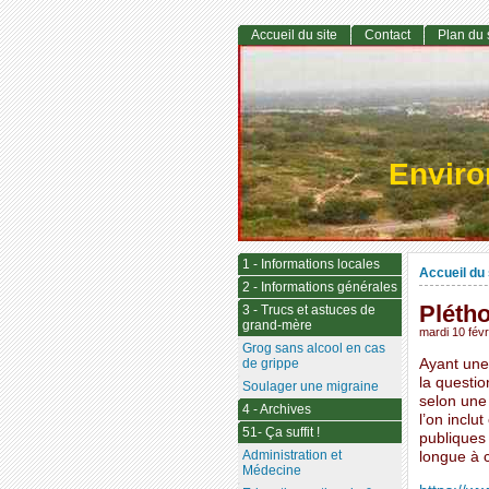
Accueil du site
Contact
Plan du 
Envir
1 - Informations locales
Accueil du 
2 - Informations générales
Plétho
3 - Trucs et astuces de
grand-mère
mardi 10 févr
Grog sans alcool en cas
de grippe
Ayant une 
la questio
Soulager une migraine
selon une 
4 - Archives
l’on inclu
51- Ça suffit !
publiques 
Administration et
longue à c
Médecine