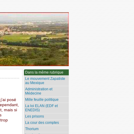
Dans la même rubrique
Le mouvement Zapatiste
au Mexique
Administration et
Médecine
j’ai posé
Mille feuille politique
 cependant,
La loi ELAN (EDF et
, mais si
ENEDIS)
s
Les prisons
 trop
La cour des comptes
Thorium