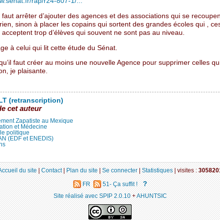
w.senat.fr/rap/r24-807-1/...
il faut arrêter d’ajouter des agences et des associations qui se recoupen
rien, sinon à placer les copains qui sortent des grandes écoles qui , ce
 acceptent trop d’élèves qui souvent ne sont pas au niveau.
e à celui qui lit cette étude du Sénat.
qu’il faut créer au moins une nouvelle Agence pour supprimer celles qu
on, je plaisante.
T (retranscription)
de cet auteur
ment Zapatiste au Mexique
ation et Médecine
lle politique
LAN (EDF et ENEDIS)
ns
Accueil du site
|
Contact
|
Plan du site
|
Se connecter
|
Statistiques
|
visites :
305820
?
FR
51- Ça suffit !
Site réalisé avec SPIP 2.0.10
+
AHUNTSIC