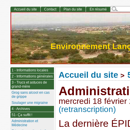
Accueil du site
Contact
Plan du site
En résumé
Environnement Lan
1 - Informations locales
Accueil du site
>
2 - Informations générales
3 - Trucs et astuces de
Administrat
grand-mère
Grog sans alcool en cas
de grippe
mercredi 18 février
Soulager une migraine
(retranscription)
4 - Archives
51- Ça suffit !
La dernière ÉP
Administration et
Médecine