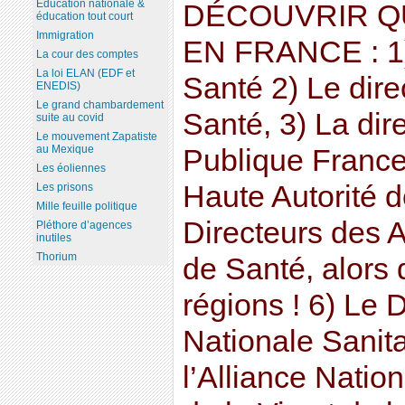
Education nationale &
DÉCOUVRIR Q
éducation tout court
Immigration
EN FRANCE : 1) 
La cour des comptes
La loi ELAN (EDF et
Santé 2) Le dire
ENEDIS)
Le grand chambardement
Santé, 3) La dir
suite au covid
Le mouvement Zapatiste
au Mexique
Publique France,
Les éoliennes
Haute Autorité d
Les prisons
Mille feuille politique
Directeurs des 
Pléthore d’agences
inutiles
Thorium
de Santé, alors 
régions ! 6) Le 
Nationale Sanitai
l’Alliance Natio