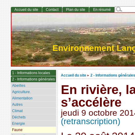
Accueil du site
Contact
Plan du site
En résumé
Environnement Lan
1 - Informations locales
Accueil du site
2 - Informations générale
>
2 - Informations générales
En rivière, 
Abeilles
Agriculture.
s’accélère
Alimentation
Autres
jeudi 9 octobre 201
Climat
Déchets
(retranscription)
Energie
Faune