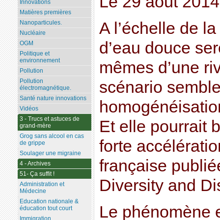
Le 29 août 2014
Innovations
Matières premières
A l’échelle de l
Nanoparticules.
Nucléaire
d’eau douce sero
OGM
Politique et
environnement
mêmes d’une rivi
Pollution
Pollution
scénario semble
électromagnétique.
Santé nature innovations
homogénéisation
Vidéos
3 - Trucs et astuces de
Et elle pourrait 
grand-mère
Grog sans alcool en cas
forte accélérati
de grippe
Soulager une migraine
française publié
4 - Archives
51- Ça suffit !
Diversity and Dis
Administration et
Médecine
Education nationale &
Le phénomène es
éducation tout court
Immigration