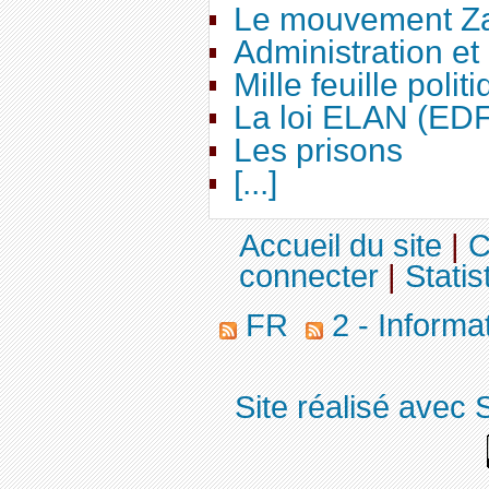
Le mouvement Za
Administration e
Mille feuille polit
La loi ELAN (ED
Les prisons
[...]
Accueil du site
|
C
connecter
|
Statis
FR
2 - Informa
Site réalisé avec 