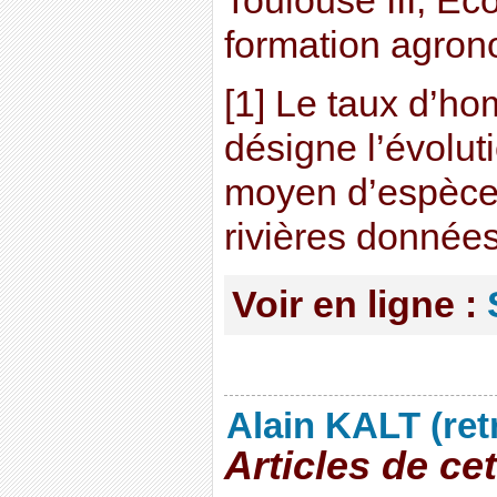
Toulouse III, Ec
formation agro
[1] Le taux d’h
désigne l’évolu
moyen d’espèc
rivières donnée
Voir en ligne :
Alain KALT (ret
Articles de ce