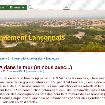
site
En résumé
onnement Lançonnais
site
2 - Informations générales
Nucléaire
>
>
dans le mur (et nous avec...)
rs 2015
par
Alain KALT (retranscription)
ours, on entend beaucoup parler d’ AREVA dans les médias, il faut savo
financière de ce groupe détenu à 87 % par l’Etat français ( c’est à dire n
ise suite à toute une série de très mauvais choix et les retards et le b
our les EPR en construction notamment celui de Flamanville dans la M
ait avoir des conséquences néfastes pour la fermeture de Fessenheim 
t Denis Baupin disent que cela ne devrait rien changer au calendrier d
 Voir lien en fin d’article).