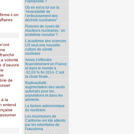
Flamanville ?
Où en est la loi sur la
"réversibilité de
ffirme-t-on
l’enfouissement des
ffaires
déchets nucléaires"
Fissures de cuves de
réacteurs nucléaires : un
problème mondial ?
L’académie des sciences
n’ont
US veut une nouvelle
culture de sûreté
ine
nucléaire
franchir
Areva s’effondre
La volonté
financièrement en France
e d’oeuvre
et dans le monde à
ie
-52,03 % fin 2014. C’est
se
la chute finale...
érie de
Radioactivité :
ossier
augmentation des seuils
autorisés pour les
populations et dans les
 à la
aliments.
on entend
La facture astronomique
rançaise
du nucléaire
u assumer
Les nourrissons de
Californie ont été atteints
par les retombées de
Fukushima