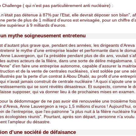
e Challenge ( qui n’est pas particulièrement anti nucléaire) :
n’était pas détenue à 87% par l’Etat, elle devrait déposer son bilan", a
ne perte de plus de 1 milliard d’euros est envisagée, pour un chiffre d’a
ne supérieur à 9 milliards d’euros.
d’un mythe soigneusement entretenu
st d’autant plus grave que, pendant des années, les dirigeants d’Areva 
ntretenir le mythe d’une entreprise leader et performante dans le doma
 Anne Lauvergeon, qui l’a présidée pendant plus de dix ans, voulait s’af
es autres acteurs de la filière, dans une sorte de délire mégalomane. 
Anne" d’en faire une entreprise autonome, capable d’assurer la maitris
truction et de la vente de centrales nucléaires, s’est soldée par une sér
illustrés par la perte d’un contrat à Abou Dhabi, au profit d’une entrepri
ui n’avait jamais construit de centrale nucléaire ! A quoi s’ajoute une s
nvestissements qui se sont révélés désastreux. Et suspects, comme le d
 laisse supposer, qui va donner lieu à de prochaines mises en examen.
 pour la dédommager de ne pas avoir été renouvelée une troisième fois
e d’Areva, Anne Lauvergeon a reçu 1,5 millions d’euros ! Aujourd’hui, 
ein de l’entreprise, que l’ex-patronne "a plus nuit à la filière nucléaire f
les écologistes réunis". Pourtant, après son départ, personne n’a voul
ent l’ampleur du désastre.
tion d’une société de défaisance