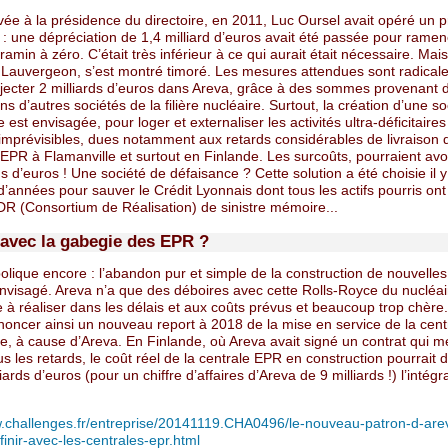
vée à la présidence du directoire, en 2011, Luc Oursel avait opéré un 
: une dépréciation de 1,4 milliard d’euros avait été passée pour ramen
ramin à zéro. C’était très inférieur à ce qui aurait était nécessaire. Mai
Lauvergeon, s’est montré timoré. Les mesures attendues sont radicales 
njecter 2 milliards d’euros dans Areva, grâce à des sommes provenant d
ans d’autres sociétés de la filière nucléaire. Surtout, la création d’une s
 est envisagée, pour loger et externaliser les activités ultra-déficitai
imprévisibles, dues notamment aux retards considérables de livraison 
EPR à Flamanville et surtout en Finlande. Les surcoûts, pourraient avoi
ds d’euros ! Une société de défaisance ? Cette solution a été choisie il 
d’années pour sauver le Crédit Lyonnais dont tous les actifs pourris ont
DR (Consortium de Réalisation) de sinistre mémoire...
r avec la gabegie des EPR ?
lique encore : l’abandon pur et simple de la construction de nouvelles
nvisagé. Areva n’a que des déboires avec cette Rolls-Royce du nucléai
 à réaliser dans les délais et aux coûts prévus et beaucoup trop chère
noncer ainsi un nouveau report à 2018 de la mise en service de la cent
e, à cause d’Areva. En Finlande, où Areva avait signé un contrat qui me
s les retards, le coût réel de la centrale EPR en construction pourrait
iards d’euros (pour un chiffre d’affaires d’Areva de 9 milliards !) l’intégr
w.challenges.fr/entreprise/20141119.CHA0496/le-nouveau-patron-d-are
finir-avec-les-centrales-epr.html