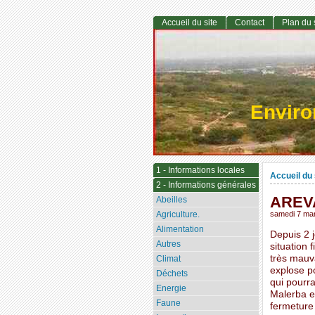
Accueil du site
Contact
Plan du 
Envir
1 - Informations locales
Accueil du 
2 - Informations générales
AREVA 
Abeilles
Agriculture.
samedi 7 ma
Alimentation
Depuis 2 j
Autres
situation 
très mauva
Climat
explose p
Déchets
qui pourr
Energie
Malerba e
Faune
fermeture :