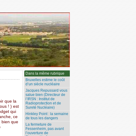
Dans la même rubrique
Bruxelles estime le coût
d’un siècle nucléaire
Jacques Repussard vous
salue bien (Directeur de
l’IRSN : Institut de
ir que la
Radioprotection et de
ous ! ) est
Sureté Nucléaire)
udget qui
Hinkley Point : la semaine
anche, ce
de tous les dangers
( bien que
La fermeture de
e
Fessenheim, pas avant
l’ouverture de