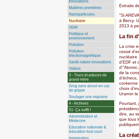
Innovations
Extraits d
Matières premières
Nanoparticules.
"Si AREVA 
à Bercy. U
Nucléaire
2013 à pei
OGM
Politique et
La fin 
environnement
Pollution
La crise e
Pollution
cessé d’e
électromagnétique.
nucléaire.
Santé nature innovations
d’EDF et d
d’"Atomic 
Vidéos
de la cons
3 - Trucs et astuces de
d’échecs, 
grand-mère
coréenne q
Grog sans alcool en cas
choix d’i
de grippe
Uramin le
Soulager une migraine
Pourtant,
4 - Archives
présidenc
51- Ça suffit !
dire, au s
Administration et
que tous 
Médecine
publiquem
Education nationale &
éducation tout court
La créa
Immigration