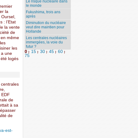
Le risque nucléaire dans
le monde
premier
er la
Fukushima, trois ans
après
s Oursel,
: l’Etat
Diminution du nucléaire
e la vente
veut dire maintien pour
Hollande
ociété de
res en même
Les centrales nucléaires
immergées, la voie du
des
futur ?
siner les
0
15
30
45
60
|
|
|
|
|
y a une
75
 été logés
 centrales
re,
. EDF
rale de
ttait à sa
 dépasser
alité de
va-est-