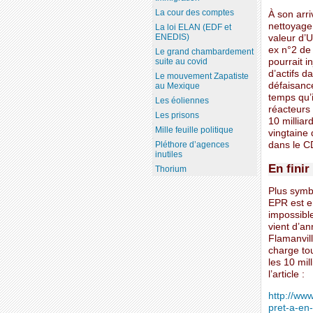
La cour des comptes
À son arri
nettoyage 
La loi ELAN (EDF et
ENEDIS)
valeur d’U
ex n°2 de 
Le grand chambardement
pourrait i
suite au covid
d’actifs d
Le mouvement Zapatiste
défaisance
au Mexique
temps qu’
Les éoliennes
réacteurs 
Les prisons
10 milliar
Mille feuille politique
vingtaine 
dans le C
Pléthore d’agences
inutiles
En fini
Thorium
Plus symbo
EPR est e
impossible
vient d’an
Flamanvill
charge tou
les 10 mill
l’article :
http://ww
pret-a-en-