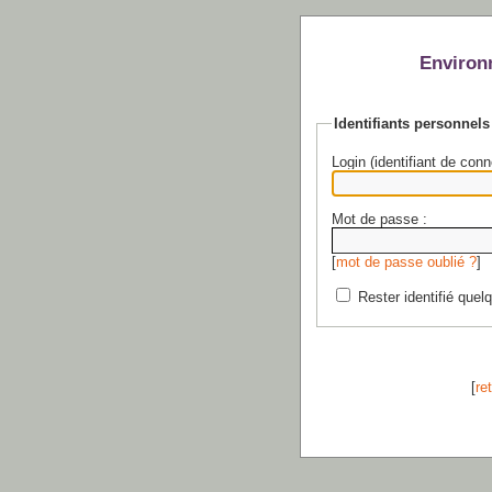
Environ
Identifiants personnels
Login (identifiant de conn
Mot de passe :
[
mot de passe oublié ?
]
Rester identifié quel
[
re