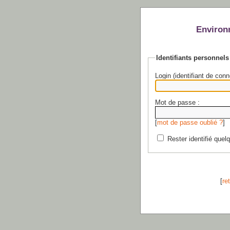
Environ
Identifiants personnels
Login (identifiant de conn
Mot de passe :
[
mot de passe oublié ?
]
Rester identifié quel
[
re