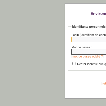
Environ
Identifiants personnels
Login (identifiant de conn
Mot de passe :
[
mot de passe oublié ?
]
Rester identifié quel
[
re