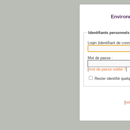
Environ
Identifiants personnels
Login (identifiant de conn
Mot de passe :
[
mot de passe oublié ?
]
Rester identifié quel
[
re