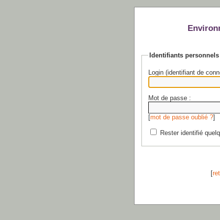
Environ
Identifiants personnels
Login (identifiant de conn
Mot de passe :
[
mot de passe oublié ?
]
Rester identifié quel
[
re