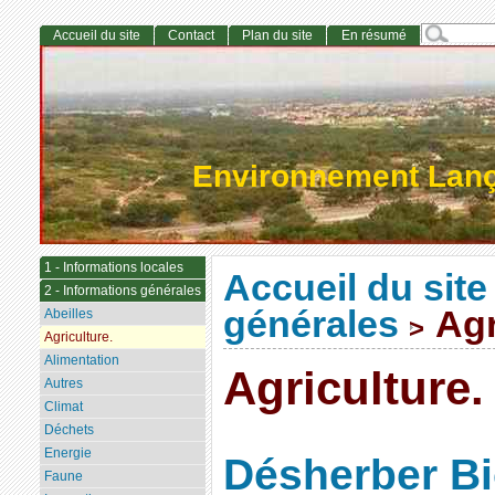
Accueil du site
Contact
Plan du site
En résumé
Environnement Lan
1 - Informations locales
Accueil du site
2 - Informations générales
générales
Agr
Abeilles
>
Agriculture.
Alimentation
Agriculture.
Autres
Climat
Déchets
Energie
Désherber B
Faune