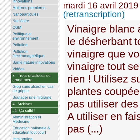
Innovations
mardi 16 avril 2019
Matières premières
(retranscription)
Nanoparticules.
Nucléaire
Vinaigre blanc à
OGM
Politique et
le désherbant to
environnement
Pollution
vinaigre que vo
Pollution
électromagnétique.
Santé nature innovations
vinaigre tout se
Vidéos
rien ! Utilisez
3 - Trucs et astuces de
grand-mère
Grog sans alcool en cas
plantes coupée
de grippe
Soulager une migraine
pas utiliser des
4 - Archives
51- Ça suffit !
A utiliser en fa
Administration et
Médecine
pas (...)
Education nationale &
éducation tout court
Immigration