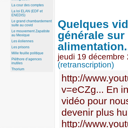
La cour des comptes
La loi ELAN (EDF et
ENEDIS)
Quelques vid
Le grand chambardement
suite au covid
générale sur
Le mouvement Zapatiste
au Mexique
Les éoliennes
alimentation.
Les prisons
Mille feuille politique
jeudi 19 décembre
Pléthore d’agences
(retranscription)
inutiles
Thorium
http://www.you
v=eCZg... En in
vidéo pour nous 
devenir plus hu
http://www.you