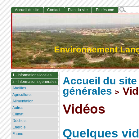
Accueil du site
Contact
Plan du site
En résumé
Environnement Lan
1 - Informations locales
Accueil du site
2 - Informations générales
générales
Vid
Abeilles
>
Agriculture.
Alimentation
Vidéos
Autres
Climat
Déchets
Energie
Quelques vid
Faune