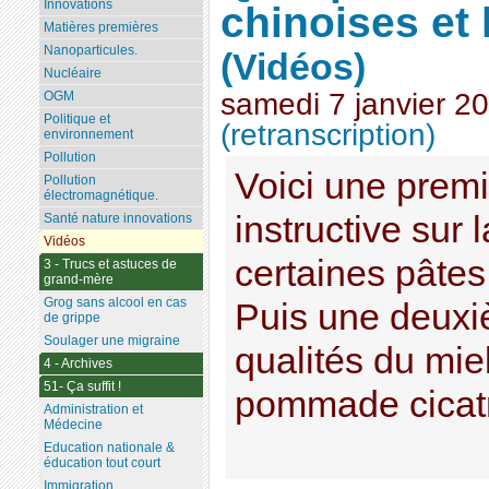
Innovations
chinoises et 
Matières premières
Nanoparticules.
(Vidéos)
Nucléaire
samedi 7 janvier 2
OGM
Politique et
(retranscription)
environnement
Pollution
Voici une premi
Pollution
électromagnétique.
instructive sur
Santé nature innovations
Vidéos
certaines pâtes
3 - Trucs et astuces de
grand-mère
Grog sans alcool en cas
Puis une deuxi
de grippe
Soulager une migraine
qualités du mie
4 - Archives
51- Ça suffit !
pommade cicatri
Administration et
Médecine
Education nationale &
éducation tout court
Immigration