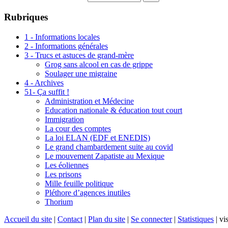
Rubriques
1 - Informations locales
2 - Informations générales
3 - Trucs et astuces de grand-mère
Grog sans alcool en cas de grippe
Soulager une migraine
4 - Archives
51- Ça suffit !
Administration et Médecine
Education nationale & éducation tout court
Immigration
La cour des comptes
La loi ELAN (EDF et ENEDIS)
Le grand chambardement suite au covid
Le mouvement Zapatiste au Mexique
Les éoliennes
Les prisons
Mille feuille politique
Pléthore d’agences inutiles
Thorium
Accueil du site
|
Contact
|
Plan du site
|
Se connecter
|
Statistiques
|
vis