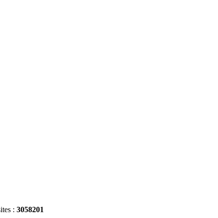
ites :
3058201