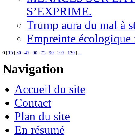
S’EXPRIME.
Trump aura du mal à s
Empreinte écologique f
0
|
15
|
30
|
45
|
60
|
75
|
90
|
105
|
120
|
...
Navigation
Accueil du site
Contact
Plan du site
En résumé