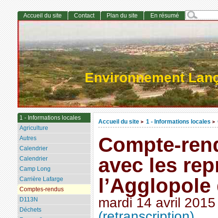
Accueil du site
Contact
Plan du site
En résumé
Environnement Lan
1 - Informations locales
Accueil du site
1 - Informations locales
>
>
Agriculture
Compte-rend
Autres
Calendrier
avec les rep
Calendrier
Camp Long
l’Agglopole
Carrière Lafarge
Comptes-rendus
mardi 14 avril 2015
D113N
Déchets
(retranscription)