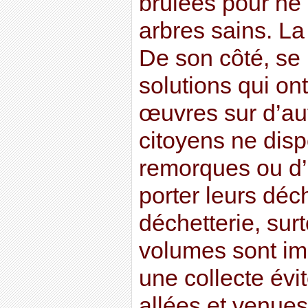
brûlées pour ne
arbres sains. La
De son côté, se 
solutions qui on
œuvres sur d’aut
citoyens ne dis
remorques ou d’u
porter leurs déch
déchetterie, surt
volumes sont imp
une collecte évi
allées et venue