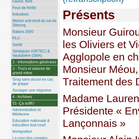
Faune, flore
Feux de forêts
Présents
Industries
Merlon anti-bruit du val de
Sibourg
Monsieur Guirou
Natura 2000
PLU
les Oliviers et V
Santé
Sénéguier (ORTEC) &
Agglopole en ch
Vautubière (SMA)
2 - Informations générales
Monsieur Méou, 
3 - Trucs et astuces de
grand-mère
Traitement des 
Grog sans alcool en cas
de grippe
Soulager une migraine
Madame Lauren
4 - Archives
51- Ça suffit !
Présidente « E
Administration et
Médecine
Lançonnais »
Education nationale &
éducation tout court
Immigration
La cour des comptes