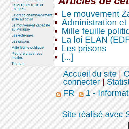
Articles de ce
La loi ELAN (EDF et
ENEDIS)
Le mouvement Za
Le grand chambardement
suite au covid
Administration e
Le mouvement Zapatiste
Mille feuille polit
au Mexique
Les éoliennes
La loi ELAN (ED
Les prisons
Les prisons
Mille feuille politique
Pléthore d’agences
[...]
inutiles
Thorium
Accueil du site
|
C
connecter
|
Statis
FR
1 - Informat
Site réalisé avec 