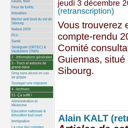
jeudi 3 décembre 
Faune, flore
Feux de forêts
(retranscription)
Industries
Merlon anti-bruit du val de
Vous trouverez 
Sibourg
Natura 2000
compte-rendu 20
PLU
Santé
Comité consultat
Sénéguier (ORTEC) &
Vautubière (SMA)
Guiennas, situé 
2 - Informations générales
3 - Trucs et astuces de
grand-mère
Sibourg.
Grog sans alcool en cas
de grippe
Soulager une migraine
4 - Archives
51- Ça suffit !
Administration et
Médecine
Education nationale &
Alain KALT (ret
éducation tout court
Immigration
La cour des comptes