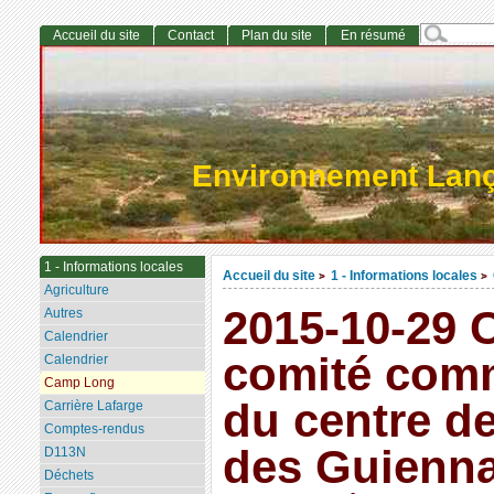
Accueil du site
Contact
Plan du site
En résumé
Environnement Lan
1 - Informations locales
Accueil du site
1 - Informations locales
>
>
Agriculture
2015-10-29 
Autres
Calendrier
comité comm
Calendrier
Camp Long
du centre d
Carrière Lafarge
Comptes-rendus
des Guienn
D113N
Déchets