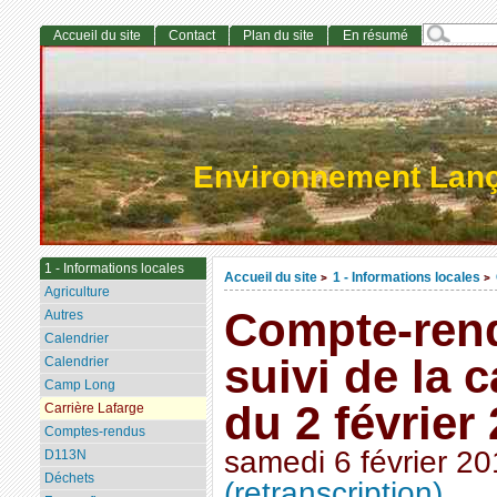
Accueil du site
Contact
Plan du site
En résumé
Environnement Lan
1 - Informations locales
Accueil du site
1 - Informations locales
>
>
Agriculture
Compte-rend
Autres
Calendrier
suivi de la 
Calendrier
Camp Long
du 2 février
Carrière Lafarge
Comptes-rendus
samedi 6 février 2
D113N
Déchets
(retranscription)