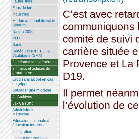
Faune, flore
Feux de forêts
C’est avec reta
Industries
Merlon anti-bruit du val de
communiquons l
Sibourg
Natura 2000
comité de suivi 
PLU
Santé
carrière située 
Sénéguier (ORTEC) &
Vautubière (SMA)
Provence et La F
2 - Informations générales
3 - Trucs et astuces de
D19.
grand-mère
Grog sans alcool en cas
de grippe
Il permet néanm
Soulager une migraine
4 - Archives
l’évolution de ce
51- Ça suffit !
Administration et
Médecine
Education nationale &
éducation tout court
Immigration
La cour des comptes