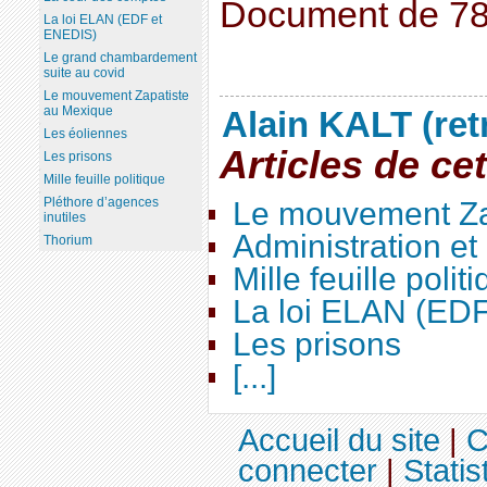
Document de 7
La loi ELAN (EDF et
ENEDIS)
Le grand chambardement
suite au covid
Le mouvement Zapatiste
au Mexique
Alain KALT (ret
Les éoliennes
Articles de ce
Les prisons
Mille feuille politique
Pléthore d’agences
Le mouvement Za
inutiles
Administration e
Thorium
Mille feuille polit
La loi ELAN (ED
Les prisons
[...]
Accueil du site
|
C
connecter
|
Statis