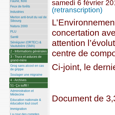
samedi 6 février 2
Faune, flore
Feux de forêts
(retranscription)
Industries
Merlon anti-bruit du val de
L’Environnemen
Sibourg
Natura 2000
concertation ave
PLU
Santé
attention l’évolut
Sénéguier (ORTEC) &
Vautubière (SMA)
centre de compo
2 - Informations générales
3 - Trucs et astuces de
grand-mère
Ci-joint, le der
Grog sans alcool en cas
de grippe
Soulager une migraine
4 - Archives
51- Ça suffit !
Administration et
Médecine
Document de 3,
Education nationale &
éducation tout court
Immigration
La cour des comptes