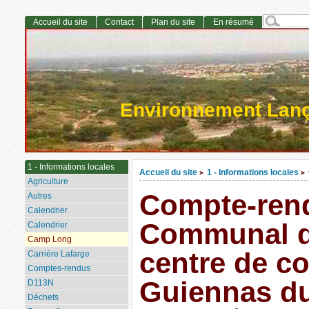
Accueil du site
Contact
Plan du site
En résumé
Environnement Lan
1 - Informations locales
Accueil du site
1 - Informations locales
>
>
Agriculture
Compte-ren
Autres
Calendrier
Communal d
Calendrier
Camp Long
centre de c
Carrière Lafarge
Comptes-rendus
Guiennas du 
D113N
Déchets