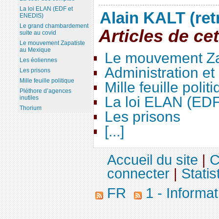
La loi ELAN (EDF et
Alain KALT (ret
ENEDIS)
Le grand chambardement
Articles de ce
suite au covid
Le mouvement Zapatiste
au Mexique
Le mouvement Za
Les éoliennes
Administration e
Les prisons
Mille feuille politique
Mille feuille polit
Pléthore d’agences
La loi ELAN (ED
inutiles
Thorium
Les prisons
[...]
Accueil du site
|
C
connecter
|
Statis
FR
1 - Informat