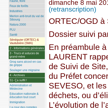
dimanche 8 mai 20
Faune, flore
Feux de forêts
(retranscription)
Industries
Merlon anti-bruit du val de
ORTEC/OGD à 
Sibourg
Natura 2000
PLU
Dossier suivi 
Santé
Sénéguier (ORTEC) &
Vautubière (SMA)
En préambule à 
2 - Informations générales
3 - Trucs et astuces de
LAURENT rappel
grand-mère
Grog sans alcool en cas
de Suivi de Site
de grippe
Soulager une migraine
du Préfet concer
4 - Archives
51- Ça suffit !
SEVESO, et les 
Administration et
Médecine
déchets, ou d’él
Education nationale &
éducation tout court
L’évolution de l’a
Immigration
La cour des comptes