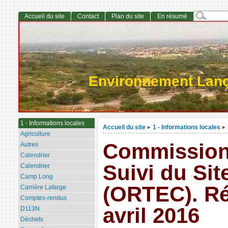
Accueil du site
Contact
Plan du site
En résumé
Environnement Lan
1 - Informations locales
Accueil du site
1 - Informations locales
>
>
Agriculture
Commission
Autres
Calendrier
Suivi du Sit
Calendrier
Camp Long
(ORTEC). Ré
Carrière Lafarge
Comptes-rendus
avril 2016
D113N
Déchets