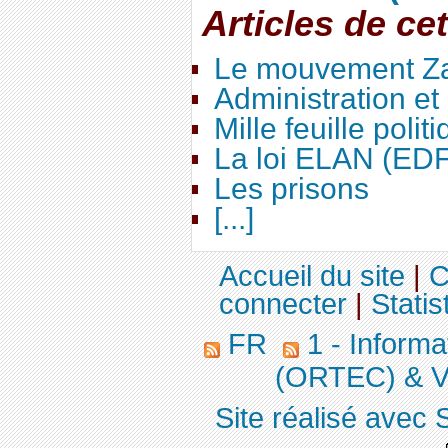
Articles de ce
Le mouvement Za
Administration e
Mille feuille polit
La loi ELAN (ED
Les prisons
[...]
Accueil du site
|
C
connecter
|
Statis
FR
1 - Informa
(ORTEC) & V
Site réalisé avec 