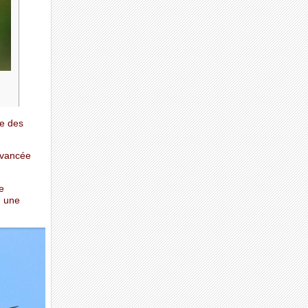
se des
’avancée
e
, une