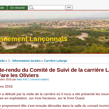
site
En résumé
onnement Lançonnais
site
1 - Informations locales
Carrière Lafarge
>
>
-rendu du Comité de Suivi de la carrière L
Fare les Oliviers
obre 2016
par
Alain KALT (retranscription)
bre 2016
 a débuté par la visite de la carrière où il nous a été présenté les nouv
s en exploitation, sur trois hectares, sur le front Ouest.
 proprement dite s’est ensuite déroulée dans la salle du conseil munici