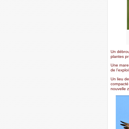
Un débrous
plantes p
Une mare d
de l’explo
Un lieu de
compacté 
nouvelle z