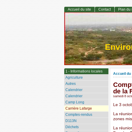
Accueil du site
Contact
Plan du 
Envir
1 - Informations locales
Accueil du 
Agriculture
Compte
Autres
de la 
Calendrier
Calendrier
samedi 8 oct
Camp Long
Le 3 octo
Carrière Lafarge
La réunion
Comptes-rendus
zones mise
D113N
Déchets
La réunion