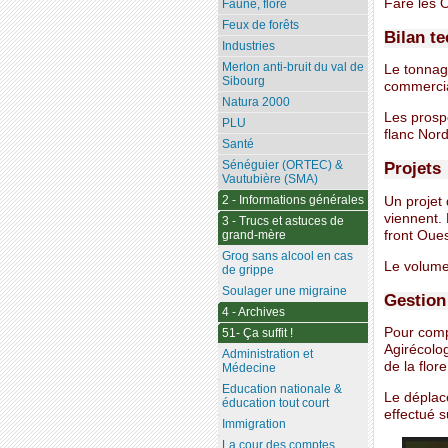
Fare les O
Faune, flore
Feux de forêts
Bilan t
Industries
Merlon anti-bruit du val de
Le tonnag
Sibourg
commercia
Natura 2000
Les prospe
PLU
flanc Nord
Santé
Sénéguier (ORTEC) &
Projets
Vautubière (SMA)
2 - Informations générales
Un projet 
viennent. 
3 - Trucs et astuces de
front Oue
grand-mère
Grog sans alcool en cas
Le volume 
de grippe
Soulager une migraine
Gestion
4 - Archives
Pour compe
51- Ça suffit !
Agirécolo
Administration et
de la flor
Médecine
Education nationale &
Le déplac
éducation tout court
effectué s
Immigration
La cour des comptes