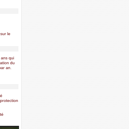
sur le
 ans qui
tation du
par an.
té
protection
té