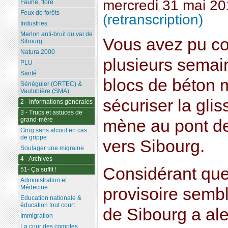
mercredi 31 mai 2
Faune, flore
Feux de forêts
(retranscription)
Industries
Merlon anti-bruit du val de
Vous avez pu co
Sibourg
Natura 2000
plusieurs semai
PLU
Santé
blocs de béton 
Sénéguier (ORTEC) &
Vautubière (SMA)
sécuriser la glis
2 - Informations générales
3 - Trucs et astuces de
grand-mère
mène au pont de 
Grog sans alcool en cas
de grippe
vers Sibourg.
Soulager une migraine
4 - Archives
Considérant que 
51- Ça suffit !
Administration et
Médecine
provisoire sembla
Education nationale &
éducation tout court
de Sibourg a ale
Immigration
La cour des comptes