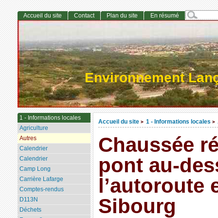
Accueil du site
Contact
Plan du site
En résumé
Environnement Lan
1 - Informations locales
Accueil du site
1 - Informations locales
>
>
Agriculture
Chaussée rét
Autres
Calendrier
pont au-des
Calendrier
Camp Long
l’autoroute 
Carrière Lafarge
Comptes-rendus
Sibourg
D113N
Déchets