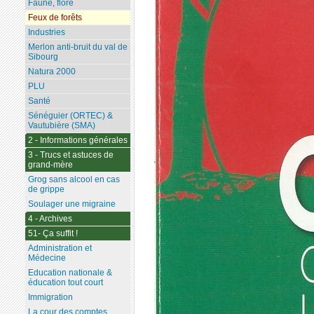
Faune, flore
Feux de forêts
Industries
Merlon anti-bruit du val de
Sibourg
Natura 2000
PLU
Santé
Sénéguier (ORTEC) &
Vautubière (SMA)
2 - Informations générales
3 - Trucs et astuces de
grand-mère
Grog sans alcool en cas
de grippe
Soulager une migraine
4 - Archives
51- Ça suffit !
Administration et
Médecine
Education nationale &
éducation tout court
Immigration
La cour des comptes