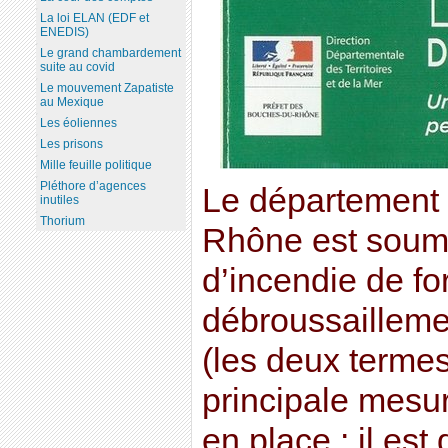
La loi ELAN (EDF et
ENEDIS)
Le grand chambardement
suite au covid
Le mouvement Zapatiste
au Mexique
Les éoliennes
Les prisons
Mille feuille politique
Pléthore d’agences
Le département
inutiles
Thorium
Rhône est soumi
d’incendie de for
débroussailleme
(les deux termes
principale mesur
en place : il es