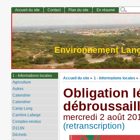
Accueil du site
Contact
Plan du site
En résumé
Environnement Lan
1 - Informations locales
Accueil du site
1 - Informations locales
>
>
Agriculture
Obligation l
Autres
Calendrier
débroussail
Calendrier
Camp Long
mercredi 2 août 20
Carrière Lafarge
Comptes-rendus
(retranscription)
D113N
Déchets