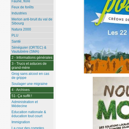
Faune, flore
Feux de forêts
Industries
Merlon anti-bruit du val de
Sibourg
Natura 2000
PLU
Santé
Sénéguier (ORTEC) &
Vautubière (SMA)
2 - Informations générales
3 - Trucs et astuces de
grand-mère
Grog sans alcool en cas
de grippe
Soulager une migraine
4 - Archives
51- Ça suffit !
Administration et
Médecine
Education nationale &
éducation tout court
Immigration
La cour des comptes