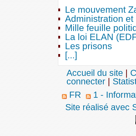
Le mouvement Za
Administration e
Mille feuille polit
La loi ELAN (ED
Les prisons
[...]
Accueil du site
|
C
connecter
|
Statis
FR
1 - Informa
Site réalisé avec 