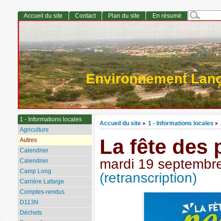
Accueil du site
Contact
Plan du site
En résumé
Environnement Lan
1 - Informations locales
Accueil du site
1 - Informations locales
>
>
Agriculture
La fête des 
Autres
Calendrier
mardi 19 septembr
Calendrier
Camp Long
(retranscription)
Carrière Lafarge
Comptes-rendus
D113N
Déchets