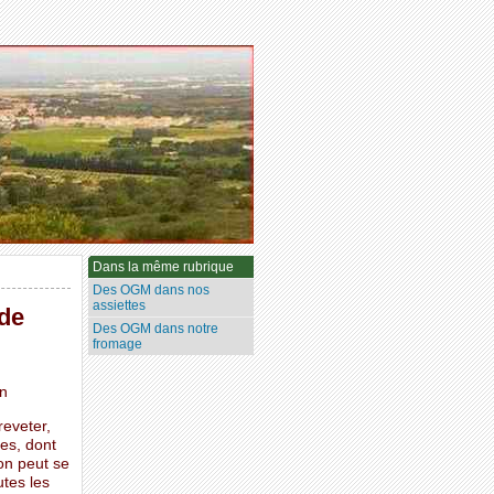
Dans la même rubrique
Des OGM dans nos
assiettes
nde
Des OGM dans notre
fromage
on
eveter,
es, dont
 on peut se
utes les