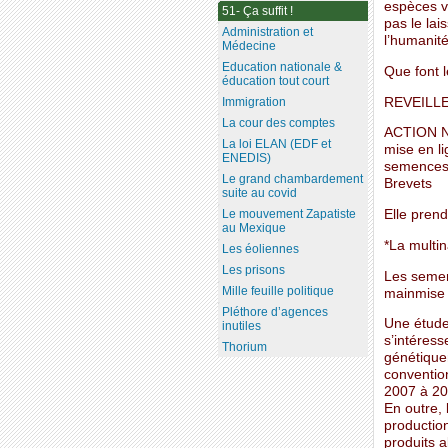
espèces v
51- Ça suffit !
pas le lai
Administration et
l’humanité
Médecine
Education nationale &
Que font 
éducation tout court
REVEILLE
Immigration
La cour des comptes
ACTION N
La loi ELAN (EDF et
mise en li
ENEDIS)
semences 
Le grand chambardement
Brevets
suite au covid
Elle prend
Le mouvement Zapatiste
au Mexique
*La multi
Les éoliennes
Les prisons
Les semen
Mille feuille politique
mainmise 
Pléthore d’agences
Une étude
inutiles
s’intéress
Thorium
génétique
conventio
2007 à 20
En outre, 
productio
produits a