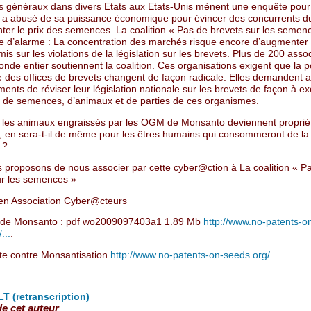
s généraux dans divers Etats aux Etats-Unis mènent une enquête pour 
a abusé de sa puissance économique pour évincer des concurrents 
ter le prix des semences. La coalition « Pas de brevets sur les semenc
te d’alarme : La concentration des marchés risque encore d’augmenter s
mis sur les violations de la législation sur les brevets. Plus de 200 asso
nde entier soutiennent la coalition. Ces organisations exigent que la po
ue des offices de brevets changent de façon radicale. Elles demandent 
nts de réviser leur législation nationale sur les brevets de façon à ex
 de semences, d’animaux et de parties de ces organismes.
 les animaux engraissés par les OGM de Monsanto deviennent proprié
 en sera-t-il de même pour les êtres humains qui consommeront de la
 ?
 proposons de nous associer par cette cyber@ction à La coalition « P
ur les semences »
en Association Cyber@cteurs
t de Monsanto : pdf wo2009097403a1 1.89 Mb
http://www.no-patents-o
...
.
rte contre Monsantisation
http://www.no-patents-on-seeds.org/...
.
T (retranscription)
de cet auteur