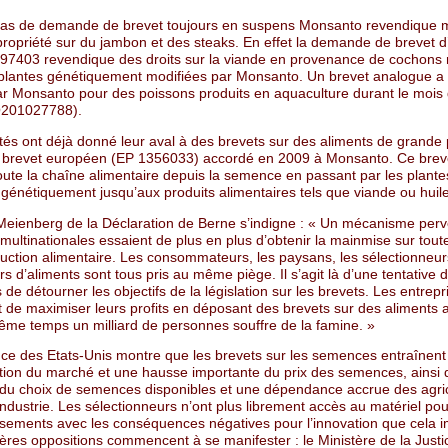
as de demande de brevet toujours en suspens Monsanto revendique
propriété sur du jambon et des steaks. En effet la demande de brevet d
403 revendique des droits sur la viande en provenance de cochons 
plantes génétiquement modifiées par Monsanto. Un brevet analogue a 
r Monsanto pour des poissons produits en aquaculture durant le mois
201027788).
tés ont déjà donné leur aval à des brevets sur des aliments de grande
brevet européen (EP 1356033) accordé en 2009 à Monsanto. Ce brev
oute la chaîne alimentaire depuis la semence en passant par les plante
génétiquement jusqu’aux produits alimentaires tels que viande ou huile
Meienberg de la Déclaration de Berne s’indigne : « Un mécanisme perv
 multinationales essaient de plus en plus d’obtenir la mainmise sur toute 
uction alimentaire. Les consommateurs, les paysans, les sélectionneurs
s d’aliments sont tous pris au même piège. Il s’agit là d’une tentative 
de détourner les objectifs de la législation sur les brevets. Les entrepr
t de maximiser leurs profits en déposant des brevets sur des aliments 
ême temps un milliard de personnes souffre de la famine. »
nce des Etats-Unis montre que les brevets sur les semences entraînent
tion du marché et une hausse importante du prix des semences, ainsi 
 du choix de semences disponibles et une dépendance accrue des agri
industrie. Les sélectionneurs n’ont plus librement accès au matériel po
oisements avec les conséquences négatives pour l’innovation que cela i
res oppositions commencent à se manifester : le Ministère de la Justic