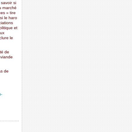
savoir si
du marché
es » tire
i le haro
ciations
litique et
aux
clure le
té de
 viande
as de
n-