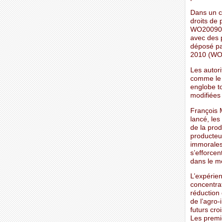
Dans un c
droits de 
WO2009097
avec des 
déposé pa
2010 (WO
Les autori
comme le 
englobe t
modifiées 
François 
lancé, les
de la prod
producteur
immorales 
s’efforcen
dans le m
L’expérie
concentra
réduction
de l’agro-
futurs cr
Les premiè