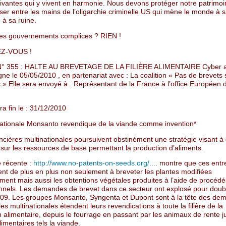
ivantes qui y vivent en harmonie. Nous devons protéger notre patrimoi
sser entre les mains de l’oligarchie criminelle US qui mène le monde à s
 à sa ruine.
les gouvernements complices ? RIEN !
Z-VOUS !
° 355 : HALTE AU BREVETAGE DE LA FILIÈRE ALIMENTAIRE Cyber a
gne le 05/05/2010 , en partenariat avec : La coalition « Pas de brevets 
» Elle sera envoyé à : Représentant de la France à l’office Européen 
ra fin le : 31/12/2010
nationale Monsanto revendique de la viande comme invention*
cières multinationales poursuivent obstinément une stratégie visant à
sur les ressources de base permettant la production d’aliments.
 récente :
http://www.no-patents-on-seeds.org/...
. montre que ces entr
ent de plus en plus non seulement à breveter les plantes modifiées
ment mais aussi les obtentions végétales produites à l’aide de procédé
nnels. Les demandes de brevet dans ce secteur ont explosé pour doub
09. Les groupes Monsanto, Syngenta et Dupont sont à la tête des de
les multinationales étendent leurs revendications à toute la filière de la
n alimentaire, depuis le fourrage en passant par les animaux de rente 
limentaires tels la viande.