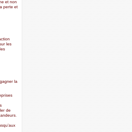
ne et non
a perte et
ction
sur les
des
 gagner la
eprises
s
ler de
mandeurs.
jusqu’aux