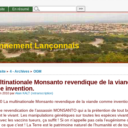
site
En résumé
onnement Lançonnais
site
4 - Archives
OGM
>
>
ltinationale Monsanto revendique de la via
 invention.
in 2010
par
Alain KALT (retranscription)
0 La multinationale Monsanto revendique de la viande comme inventi
e revendication de l’assassin MONSANTO qui a la prétention de tout br
 le vivant. Les manipulations génétiques sur toutes les espèces vivant
ec les vaccins tueurs, ça suffit ! Si on n’appelle pas cela l’eugénisme
e que c’est ! La Terre est le patrimoine naturel de l’humanité et de to