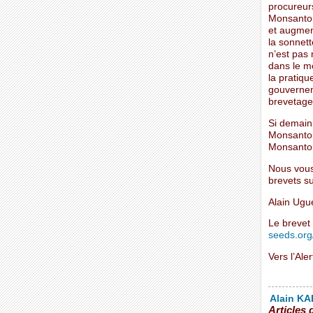
procureur
Monsanto 
et augmen
la sonnet
n’est pas 
dans le mo
la pratiq
gouverneme
brevetage
Si demain
Monsanto,
Monsanto
Nous vous
brevets s
Alain Ugu
Le breve
seeds.org/
Vers l’Ale
Alain KAL
Articles 