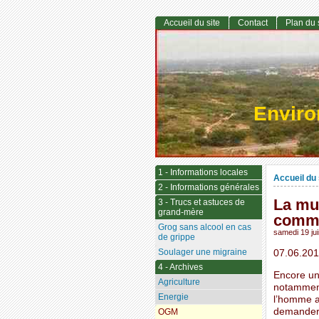
Accueil du site
Contact
Plan du 
Envir
1 - Informations locales
Accueil du 
2 - Informations générales
La mu
3 - Trucs et astuces de
grand-mère
comme
Grog sans alcool en cas
samedi 19 ju
de grippe
Soulager une migraine
07.06.201
4 - Archives
Encore un
Agriculture
notamment
Energie
l’homme av
demander c
OGM