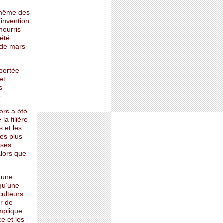
 même des
’invention
nourris
été
 de mars
 portée
et
s
.
ers a été
la filière
 et les
des plus
ises
alors que
 une
qu’une
culteurs
ur de
mplique.
e et les